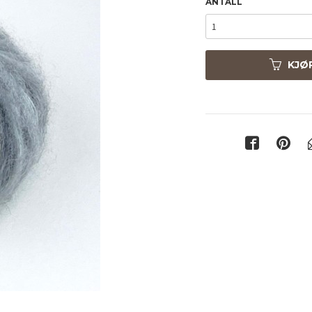
ANTALL
KJØ