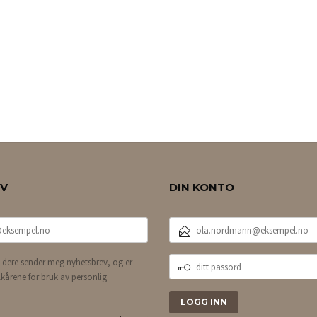
EV
DIN KONTO
E-
POSTADRESSE
DITT
 dere sender meg nyhetsbrev, og er
PASSORD
lkårene for bruk av personlig