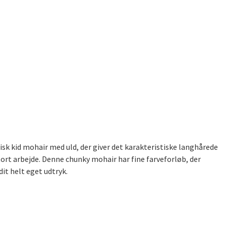
isk kid mohair med uld, der giver det karakteristiske langhårede
 stort arbejde. Denne chunky mohair har fine farveforløb, der
it helt eget udtryk.