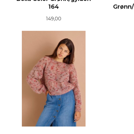
164
Grønn/
Pris
149,00
KJØP