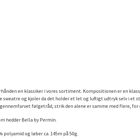
terhånden en klassiker i vores sortiment. Kompositionen er en klass
e sweatre og kjoler da det holder et let og luftigt udtryk selv i et
 gennemfarvet følgetråd, strik den alene er samme med flere, for d
om hedder Bella by Permin.
% polyamid og løber ca. 145m på 50g.