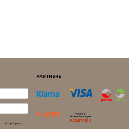
PARTNERE
Glemt passord?