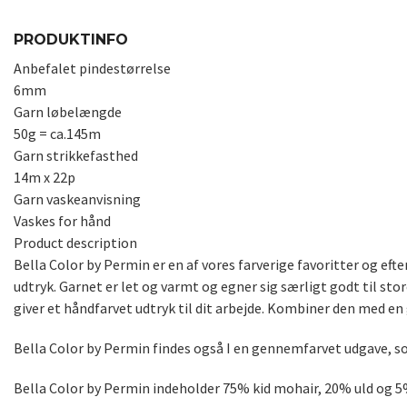
PRODUKTINFO
Anbefalet pindestørrelse
6mm
Garn løbelængde
50g = ca.145m
Garn strikkefasthed
14m x 22p
Garn vaskeanvisning
Vaskes for hånd
Product description
Bella Color by Permin er en af vores farverige favoritter og ef
udtryk. Garnet er let og varmt og egner sig særligt godt til stor
giver et håndfarvet udtryk til dit arbejde. Kombiner den med en
Bella Color by Permin findes også I en gennemfarvet udgave, s
Bella Color by Permin indeholder 75% kid mohair, 20% uld og 5