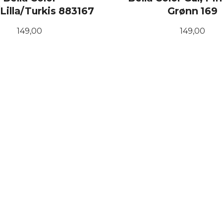
Lilla/Turkis 883167
Grønn 169
Pris
Pris
149,00
149,00
KJØP
KJØP