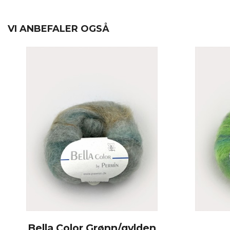
VI ANBEFALER OGSÅ
Bella Color Grønn/gylden