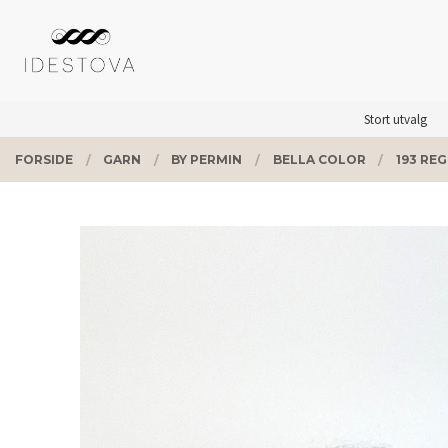
Gå
Lukk
PRODUKTER
til
innholdet
Stort utvalg
FORSIDE
GARN
BY PERMIN
BELLA COLOR
193 RE