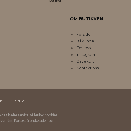
Les mer
OM BUTIKKEN
Forside
Bli kunde
Om oss
Instagram
Gavekort
Kontakt oss
NYHETSBREV
e deg bedre service. Vi bruker cookies
rven din. Fortsett å bruke siden som