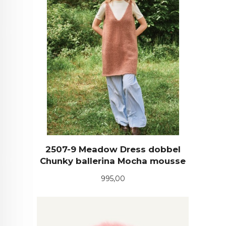
2507-9 Meadow Dress dobbel
Chunky ballerina Mocha mousse
Pris
995,00