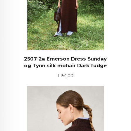
2507-2a Emerson Dress Sunday
og Tynn silk mohair Dark fudge
Pris
1 154,00