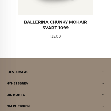
BALLERINA CHUNKY MOHAIR
SVART 1099
Pris
135,00
IDESTOVA AS
NYHETSBREV
DIN KONTO
OM BUTIKKEN