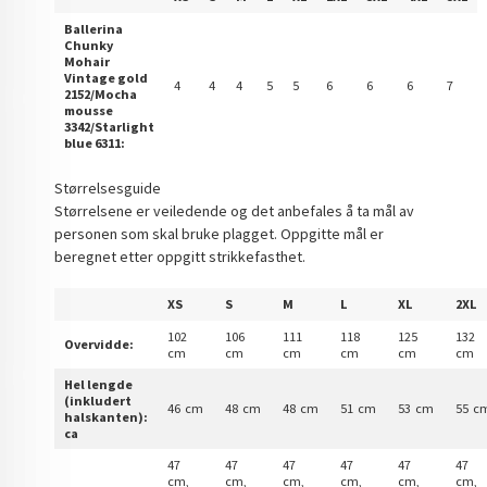
Ballerina
Chunky
Mohair
Vintage gold
4
4
4
5
5
6
6
6
7
2152/Mocha
mousse
3342/Starlight
blue 6311:
Størrelsesguide
Størrelsene er veiledende og det anbefales å ta mål av
personen som skal bruke plagget. Oppgitte mål er
beregnet etter oppgitt strikkefasthet.
XS
S
M
L
XL
2XL
102
106
111
118
125
132
Overvidde:
cm
cm
cm
cm
cm
cm
Hel lengde
(inkludert
46 cm
48 cm
48 cm
51 cm
53 cm
55 c
halskanten):
ca
47
47
47
47
47
47
cm,
cm,
cm,
cm,
cm,
cm,