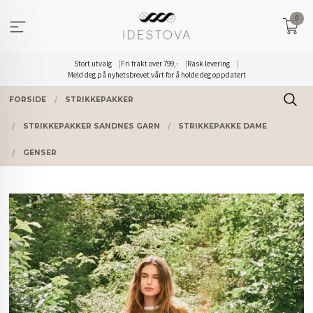
Gå
0
til
innholdet
Stort utvalg
Fri frakt over 799,-
Rask levering
Meld deg på nyhetsbrevet vårt for å holde deg oppdatert
FORSIDE
STRIKKEPAKKER
STRIKKEPAKKER SANDNES GARN
STRIKKEPAKKE DAME
GENSER