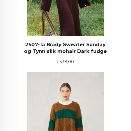
2507-1a Brady Sweater Sunday
og Tynn silk mohair Dark fudge
Pris
1 338,00