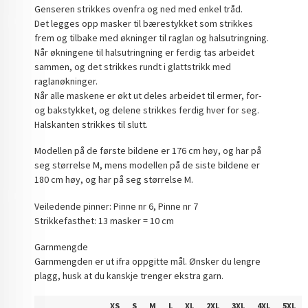
Genseren strikkes ovenfra og ned med enkel tråd.
Det legges opp masker til bærestykket som strikkes
frem og tilbake med økninger til raglan og halsutringning.
Når økningene til halsutringning er ferdig tas arbeidet
sammen, og det strikkes rundt i glattstrikk med
raglanøkninger.
Når alle maskene er økt ut deles arbeidet til ermer, for-
og bakstykket, og delene strikkes ferdig hver for seg.
Halskanten strikkes til slutt.
Modellen på de første bildene er 176 cm høy, og har på
seg størrelse M, mens modellen på de siste bildene er
180 cm høy, og har på seg størrelse M.
Veiledende pinner: Pinne nr 6, Pinne nr 7
Strikkefasthet: 13 masker = 10 cm
Garnmengde
Garnmengden er ut ifra oppgitte mål. Ønsker du lengre
plagg, husk at du kanskje trenger ekstra garn.
XS
S
M
L
XL
2XL
3XL
4XL
5XL