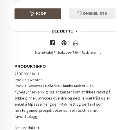
KJØP
ØNSKELISTE
DEL DETTE
Stort utvalg | Fri frakt over 799,- | Rask levering
PRODUKTINFO
2507 DIY / Nr. 3
Rookie sweater
Rookie Sweater i Ballerina Chunky Mohair – en
nybegynnervennlig raglangenser som strikkes raskt på
tykke pinner. Strikkes ovenfra og ned i enkel tråd og er
enkel å tilpasse i lengden. Myk, lett og perfekt som
første genserprosjekt eller som et raskt, varmt
favorittplagg.
Om produktet