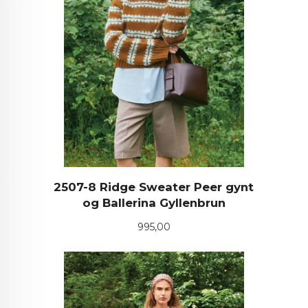
2507-8 Ridge Sweater Peer gynt
og Ballerina Gyllenbrun
Pris
995,00