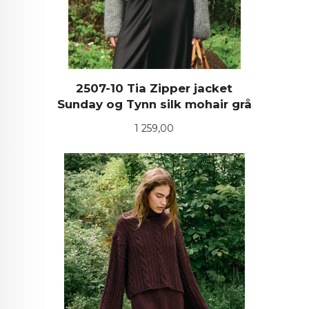
2507-10 Tia Zipper jacket
Sunday og Tynn silk mohair grå
Pris
1 259,00