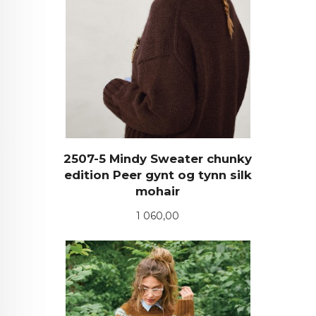
2507-5 Mindy Sweater chunky
edition Peer gynt og tynn silk
mohair
Pris
1 060,00