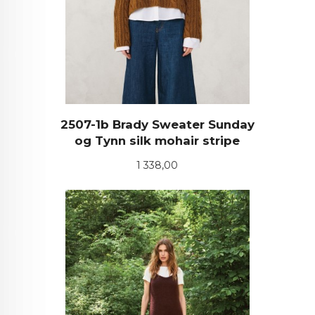
2507-1b Brady Sweater Sunday
og Tynn silk mohair stripe
Pris
1 338,00