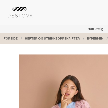
Gå
Lukk
PRODUKTER
til
innholdet
Stort utvalg
FORSIDE
HEFTER OG STRIKKEOPPSKRIFTER
BYPERMIN