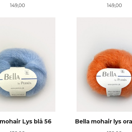
Pris
Pris
149,00
149,00
KJØP
KJØP
 mohair Lys blå 56
Bella mohair lys or