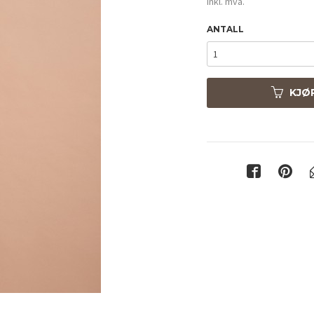
inkl. mva.
ANTALL
KJØ