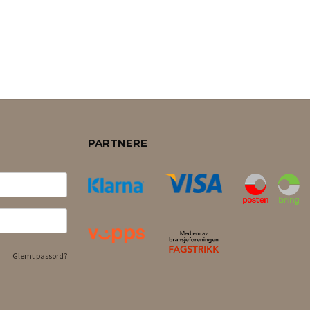
PARTNERE
Glemt passord?