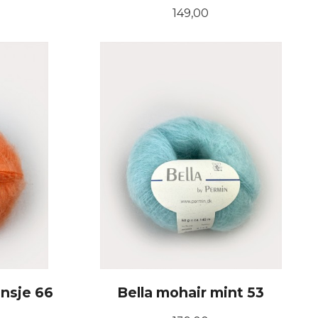
Pris
149,00
KJØP
ansje 66
Bella mohair mint 53