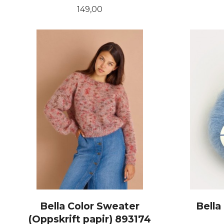
Pris
149,00
KJØP
Bella Color Sweater
Bella
(Oppskrift papir) 893174