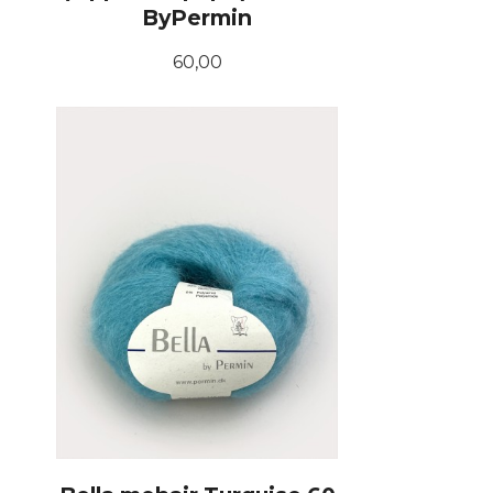
ByPermin
Pris
60,00
KJØP