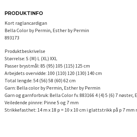
PRODUKTINFO
Kort raglancardigan
Bella Color by Permin, Esther by Permin
893173
Produktbeskrivelse
Størrelse: S (M) L (XL) XXL
Passer brystmål: 85 (95) 105 (115) 125 cm
Arbejdets overvidde: 100 (110) 120 (130) 140 cm
Total lengde: 54 (56) 58 (60) 62 cm
Garn: Bella color by Permin, Esther by Permin
Garn og garnforbruk: Bella Color fv. 883166 4 (4) 5 (6) 7 nøster, E
Veiledende pinnre: Pinne 5 og 7 mm
Strikkefasthet: 14 m x 18 p = 10 x 10 cm i glattstrikk på p 7 mm