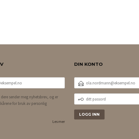
EV
DIN KONTO
E-
POSTADRESSE
DITT
 dere sender meg nyhetsbrev, og er
PASSORD
lkårene for bruk av personlig
Les mer