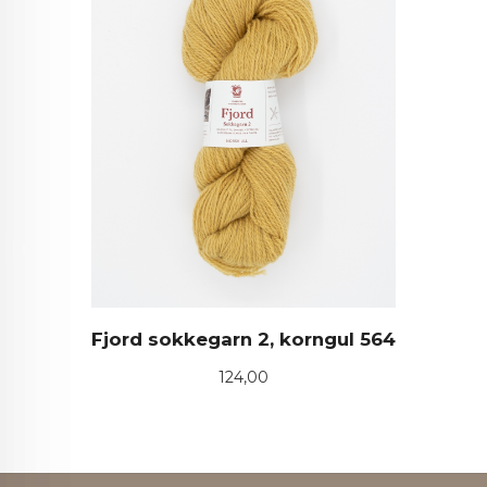
Fjord sokkegarn 2, korngul 564
Pris
124,00