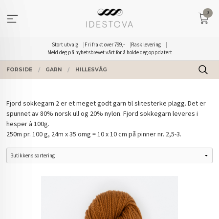
Gå
0
til
innholdet
Stort utvalg
Fri frakt over 799,-
Rask levering
Meld deg på nyhetsbrevet vårt for å holde deg oppdatert
FORSIDE
GARN
HILLESVÅG
Fjord sokkegarn 2 er et meget godt garn til slitesterke plagg. Det er
spunnet av 80% norsk ull og 20% nylon. Fjord sokkegarn leveres i
hesper à 100g.
250m pr. 100 g, 24m x 35 omg = 10 x 10 cm på pinner nr. 2,5-3.