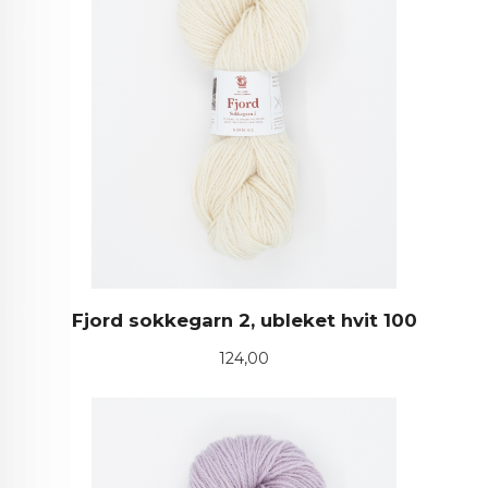
Fjord sokkegarn 2, ubleket hvit 100
Pris
124,00