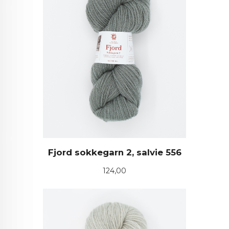
Fjord sokkegarn 2, salvie 556
Pris
124,00