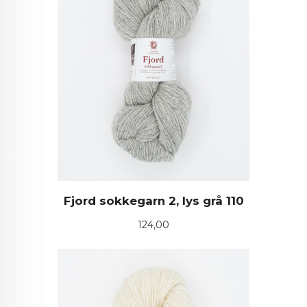
Fjord sokkegarn 2, lys grå 110
Pris
124,00