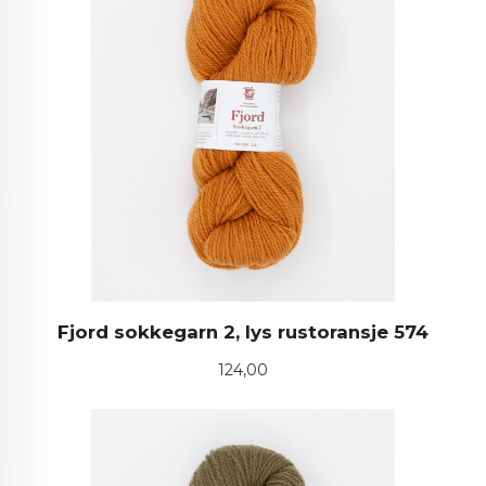
Fjord sokkegarn 2, lys rustoransje 574
Pris
124,00