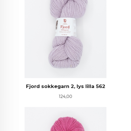
Fjord sokkegarn 2, lys lilla 562
Pris
124,00