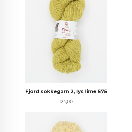
Fjord sokkegarn 2, lys lime 575
Pris
124,00