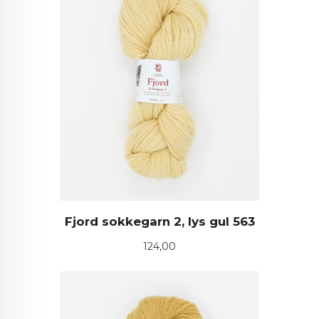
Fjord sokkegarn 2, lys gul 563
Pris
124,00