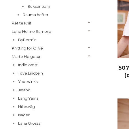
Bukser barn
Rauma hefter
Petite Knit
Lene Holme Samsøe
ByPermin
Knitting for Olive
Marte Helgetun
Indiblomst
507
Tove Lindtein
(
Yndestrikk
Jærbo
Lang Yarns
Hillesvåg
Isager
Lana Grossa