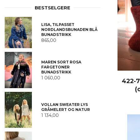
BESTSELGERE
LISA, TILPASSET
NORDLANDSBUNADEN BLÅ
BUNADSTRIKK
865,00
MAREN SORT ROSA
FARGETONER
BUNADSTRIKK
1 060,00
422-7
(
VOLLAN SWEATER LYS
GRÅMELERT OG NATUR
1 134,00