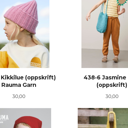
Kikkilue (oppskrift)
438-6 Jasmine 
Rauma Garn
(oppskrift)
Pris
Pris
30,00
30,00
KJØP
KJØP