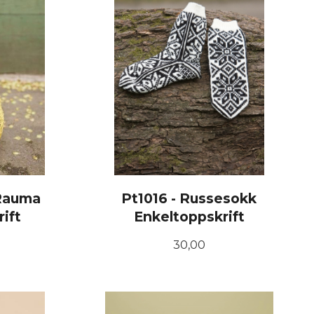
 Rauma
Pt1016 - Russesokk
rift
Enkeltoppskrift
Pris
30,00
KJØP