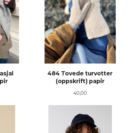
asjal
484 Tovede turvotter
pir
(oppskrift) papir
Pris
40,00
KJØP