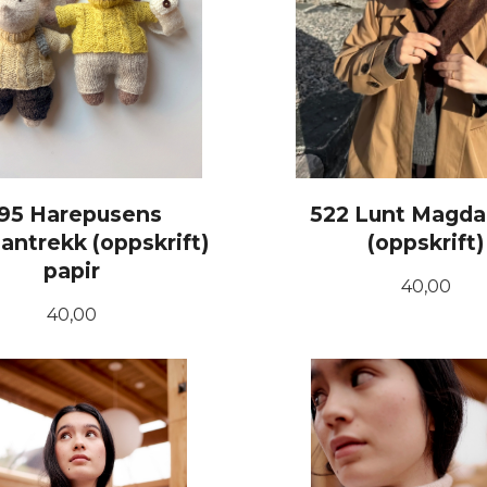
95 Harepusens
522 Lunt Magd
antrekk (oppskrift)
(oppskrift)
papir
Pris
40,00
Pris
40,00
KJØP
KJØP