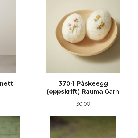
nett
370-1 Påskeegg
(oppskrift) Rauma Garn
Pris
30,00
KJØP