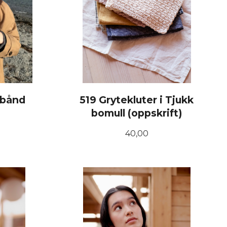
abånd
519 Grytekluter i Tjukk
bomull (oppskrift)
Pris
40,00
KJØP