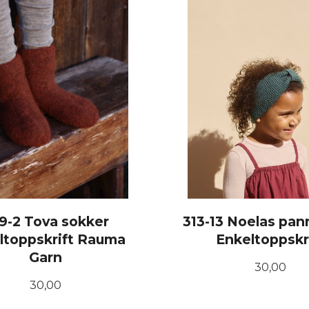
9-2 Tova sokker
313-13 Noelas pa
ltoppskrift Rauma
Enkeltoppskr
Garn
Pris
30,00
Pris
30,00