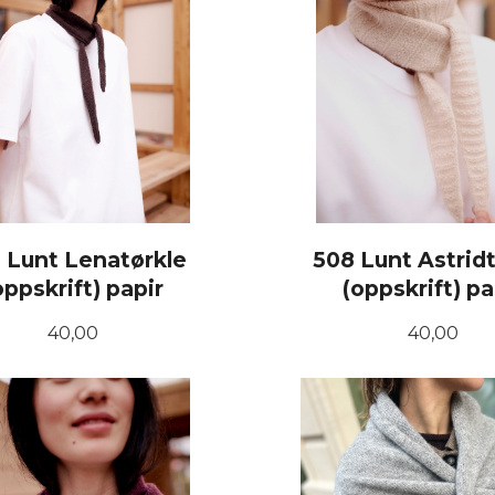
 Lunt Lenatørkle
508 Lunt Astrid
oppskrift) papir
(oppskrift) pa
Pris
Pris
40,00
40,00
KJØP
KJØP