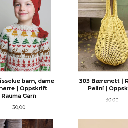
isselue barn, dame
303 Bærenett |
herre | Oppskrift
Pelini | Oppsk
Rauma Garn
Pris
30,00
Pris
30,00
KJØP
KJØP