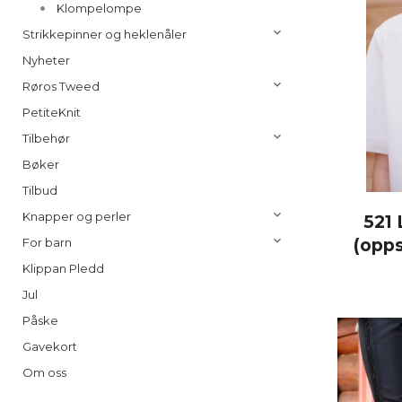
Klompelompe
Strikkepinner og heklenåler
Nyheter
Røros Tweed
PetiteKnit
Tilbehør
Bøker
Tilbud
Knapper og perler
521
(opps
For barn
Klippan Pledd
Jul
Påske
Gavekort
Om oss