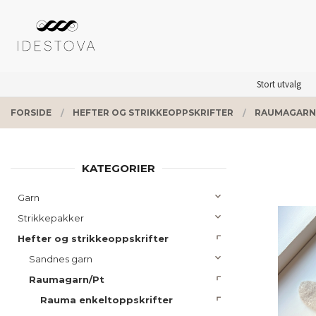
Gå
Lukk
PRODUKTER
til
innholdet
Stort utvalg
FORSIDE
HEFTER OG STRIKKEOPPSKRIFTER
RAUMAGARN
KATEGORIER
Garn
Strikkepakker
Hefter og strikkeoppskrifter
Sandnes garn
Raumagarn/Pt
Rauma enkeltoppskrifter