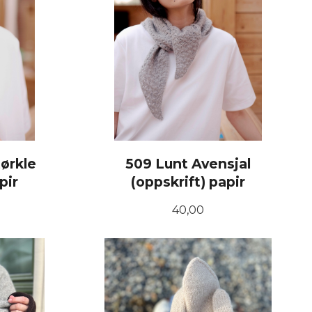
tørkle
509 Lunt Avensjal
pir
(oppskrift) papir
Pris
40,00
KJØP