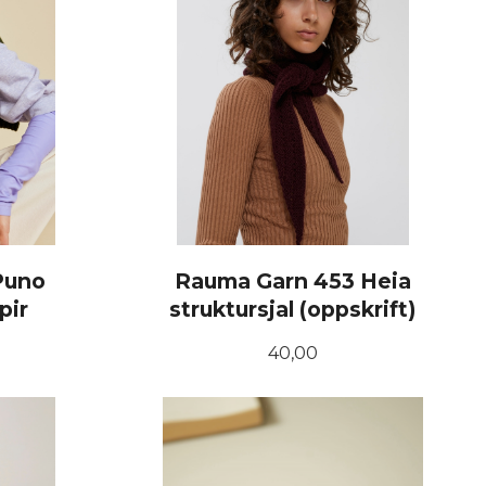
Puno
Rauma Garn 453 Heia
pir
struktursjal (oppskrift)
Pris
40,00
KJØP