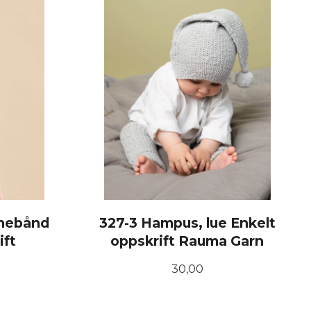
nnebånd
327-3 Hampus, lue Enkelt
ift
oppskrift Rauma Garn
Pris
30,00