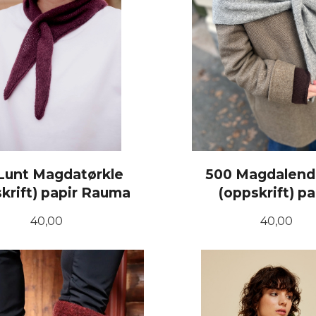
 Lunt Magdatørkle
500 Magdalend
krift) papir Rauma
(oppskrift) pa
Pris
Pris
40,00
40,00
KJØP
KJØP