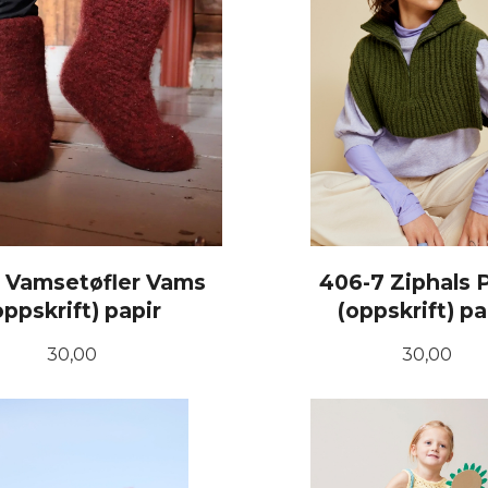
 Vamsetøfler Vams
406-7 Ziphals 
oppskrift) papir
(oppskrift) pa
Pris
Pris
30,00
30,00
KJØP
KJØP