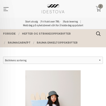
Gå
0
til
innholdet
Stort utvalg
Fri frakt over 799,-
Rask levering
Meld deg på nyhetsbrevet vårt for å holde deg oppdatert
FORSIDE
HEFTER OG STRIKKEOPPSKRIFTER
RAUMAGARN/PT
RAUMA ENKELTOPPSKRIFTER