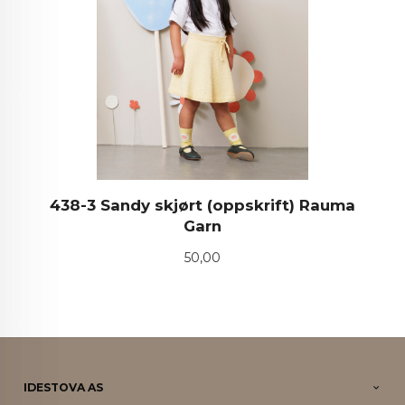
438-3 Sandy skjørt (oppskrift) Rauma
Garn
Pris
50,00
IDESTOVA AS