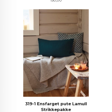
Pris
150,00
319-1 Ensfarget pute Lamull
Strikkepakke