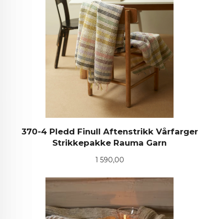
370-4 Pledd Finull Aftenstrikk Vårfarger
Strikkepakke Rauma Garn
Pris
1 590,00