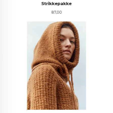
Strikkepakke
Pris
87,00