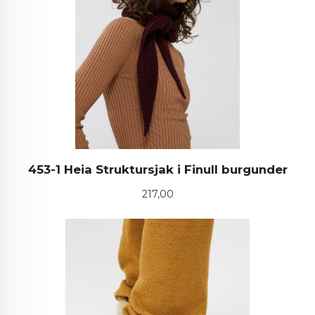
453-1 Heia Struktursjak i Finull burgunder
Pris
217,00