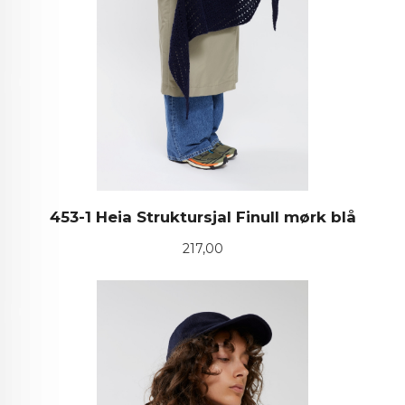
453-1 Heia Struktursjal Finull mørk blå
Pris
217,00