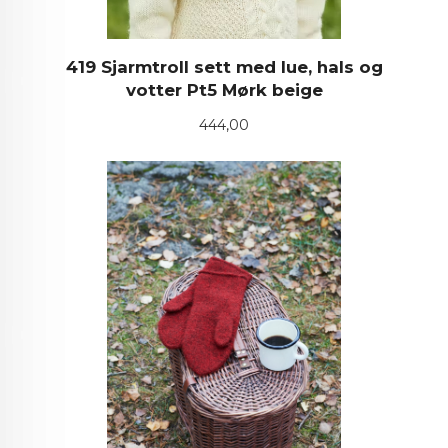
419 Sjarmtroll sett med lue, hals og
votter Pt5 Mørk beige
Pris
444,00