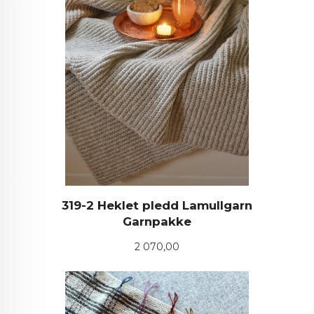
319-2 Heklet pledd Lamullgarn
Garnpakke
Pris
2 070,00