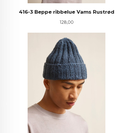
416-3 Beppe ribbelue Vams Rustrød
Pris
128,00