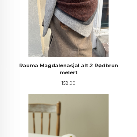
Rauma Magdalenasjal alt.2 Rødbrun
melert
Pris
158,00