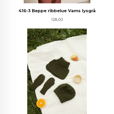
416-3 Beppe ribbelue Vams lysgrå
Pris
128,00