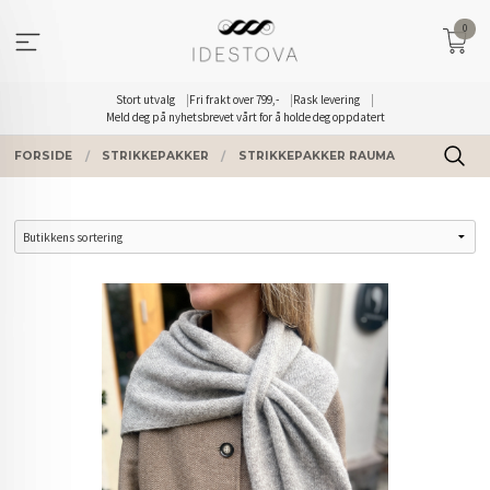
Gå
0
til
innholdet
Stort utvalg
Fri frakt over 799,-
Rask levering
Meld deg på nyhetsbrevet vårt for å holde deg oppdatert
FORSIDE
STRIKKEPAKKER
STRIKKEPAKKER RAUMA