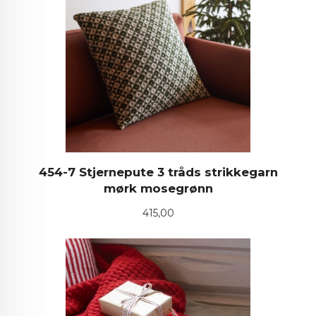
454-7 Stjernepute 3 tråds strikkegarn
mørk mosegrønn
Pris
415,00