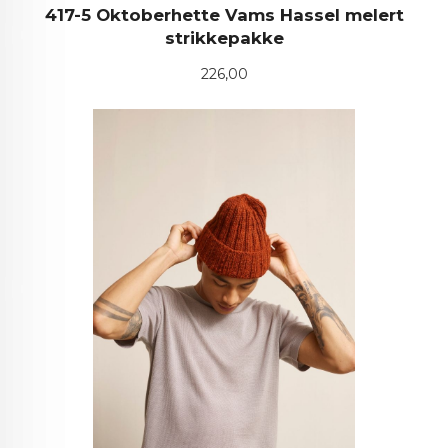
417-5 Oktoberhette Vams Hassel melert
strikkepakke
Pris
226,00