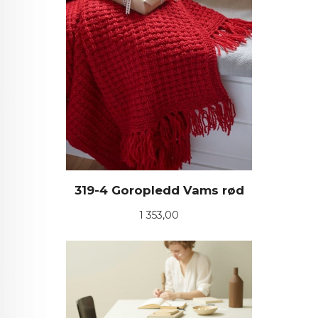
319-4 Goropledd Vams rød
Pris
1 353,00