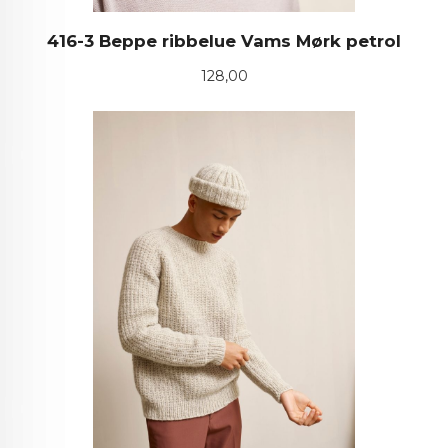
416-3 Beppe ribbelue Vams Mørk petrol
Pris
128,00