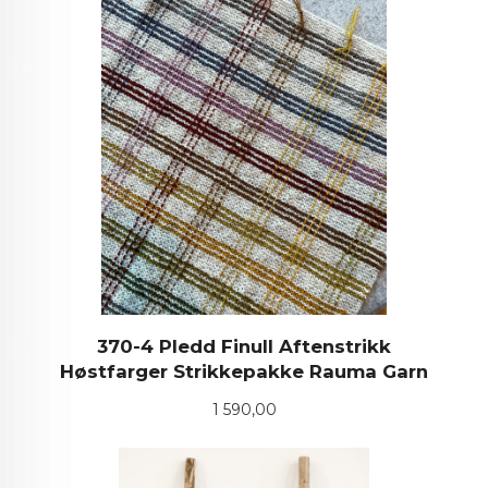
370-4 Pledd Finull Aftenstrikk
Høstfarger Strikkepakke Rauma Garn
Pris
1 590,00