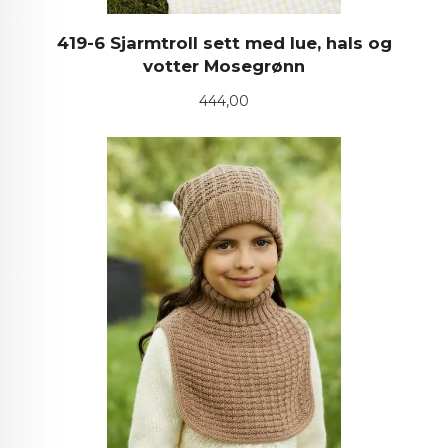
419-6 Sjarmtroll sett med lue, hals og
votter Mosegrønn
Pris
444,00