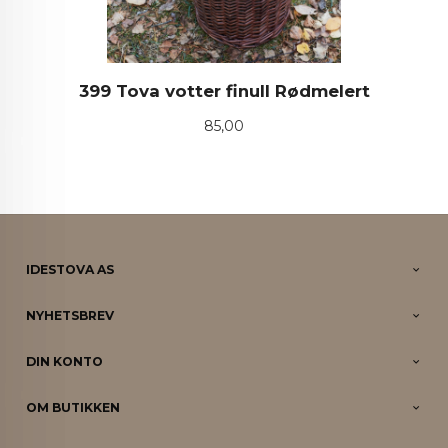
399 Tova votter finull Rødmelert
Pris
85,00
IDESTOVA AS
NYHETSBREV
DIN KONTO
OM BUTIKKEN