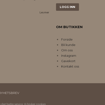
Les mer
OM BUTIKKEN
Forside
Bli kunde
Om oss
Instagram
Gavekort
Kontakt oss
NYHETSBREV
e deg bedre service. Vi bruker cookies