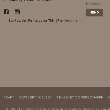
Foretaksregisteret:
982 388 449
informasjon
Stort utvalg | Fri frakt over 799,- | Rask levering
FRAKT
KJØPSBETINGELSER
SIKKERHET OG PERSONVERN
Vår nettbutikk bruker cookies slik at du får en bedre kjøpsopplevelse og vi kan yt