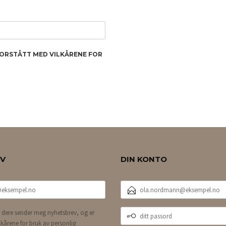
FORSTÅTT MED VILKÅRENE FOR
EV
DIN KONTO
E-
POSTADRESSE
DITT
 dere sender meg nyhetsbrev, og er
PASSORD
lkårene for bruk av personlig