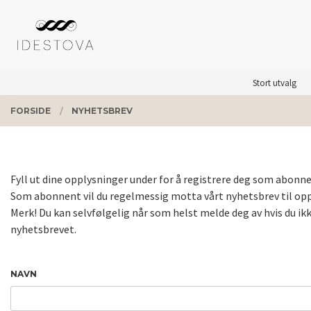
Gå
Lukk
PRODUKTER
til
innholdet
Stort utvalg
FORSIDE
NYHETSBREV
Fyll ut dine opplysninger under for å registrere deg som abonne
Som abonnent vil du regelmessig motta vårt nyhetsbrev til opp
Merk! Du kan selvfølgelig når som helst melde deg av hvis du i
nyhetsbrevet.
NAVN