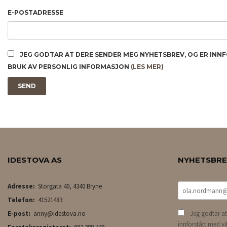
E-POSTADRESSE
JEG GODTAR AT DERE SENDER MEG NYHETSBREV, OG ER INN
BRUK AV PERSONLIG INFORMASJON
(LES MER)
IDESTOVA AS
NYHETSBR
Adresse:
Storgata 40, 4340 Bryne
Telefon:
41521483
E-post:
anny@idestova.no
Jeg godtar at
innforstått med vi