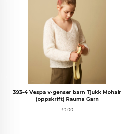
393-4 Vespa v-genser barn Tjukk Mohair
(oppskrift) Rauma Garn
Pris
30,00