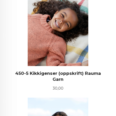
450-5 Kikkigenser (oppskrift) Rauma
Garn
Pris
30,00