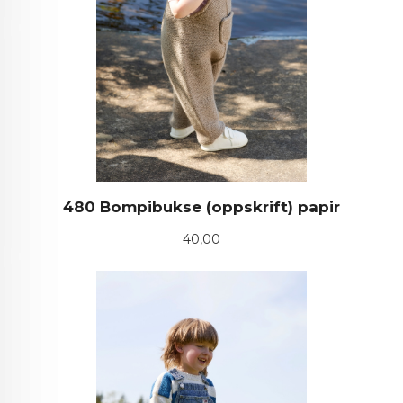
480 Bompibukse (oppskrift) papir
Pris
40,00