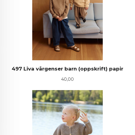
497 Liva vårgenser barn (oppskrift) papir
Pris
40,00