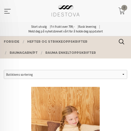
Gå
0
til
innholdet
Stort utvalg
Fri frakt over 799,-
Rask levering
Meld deg på nyhetsbrevet vårt for å holde deg oppdatert
FORSIDE
HEFTER OG STRIKKEOPPSKRIFTER
RAUMAGARN/PT
RAUMA ENKELTOPPSKRIFTER