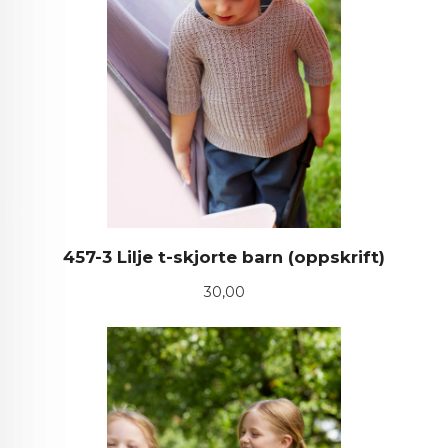
457-3 Lilje t-skjorte barn (oppskrift)
Pris
30,00