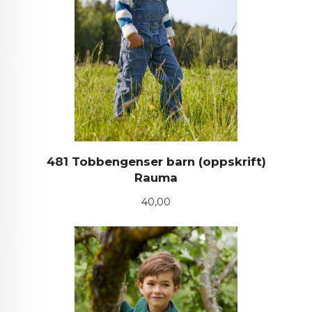
481 Tobbengenser barn (oppskrift)
Rauma
Pris
40,00