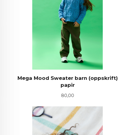
Mega Mood Sweater barn (oppskrift)
papir
Pris
80,00