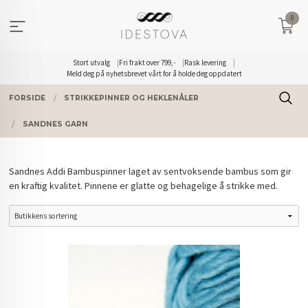
Gå
0
til
innholdet
Stort utvalg
Fri frakt over 799,-
Rask levering
Meld deg på nyhetsbrevet vårt for å holde deg oppdatert
FORSIDE
STRIKKEPINNER OG HEKLENÅLER
SANDNES GARN
Sandnes Addi Bambuspinner laget av sentvoksende bambus som gir
en kraftig kvalitet. Pinnene er glatte og behagelige å strikke med.