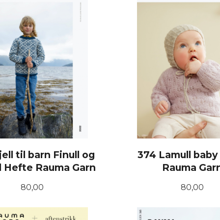
ell til barn Finull og
374 Lamull baby
l Hefte Rauma Garn
Rauma Gar
Pris
Pris
80,00
80,00
KJØP
KJØP