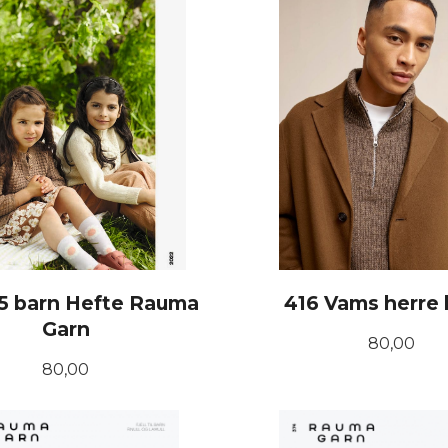
5 barn Hefte Rauma
416 Vams herre 
Garn
Pris
80,00
Pris
80,00
KJØP
KJØP