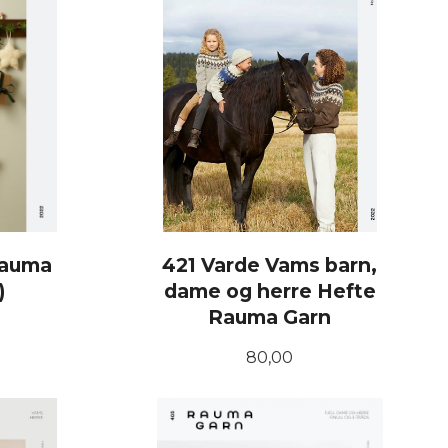
 Rauma
421 Varde Vams barn,
)
dame og herre Hefte
Rauma Garn
Pris
80,00
KJØP