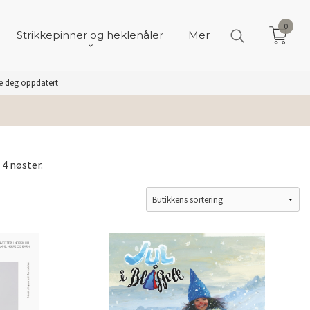
0
Strikkepinner og heklenåler
Mer
de deg oppdatert
4 nøster.