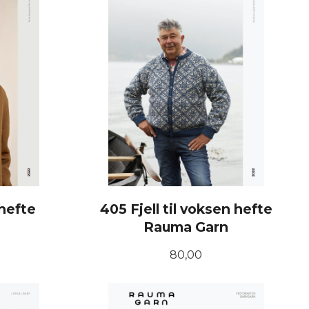
hefte
405 Fjell til voksen hefte
Rauma Garn
Pris
80,00
KJØP