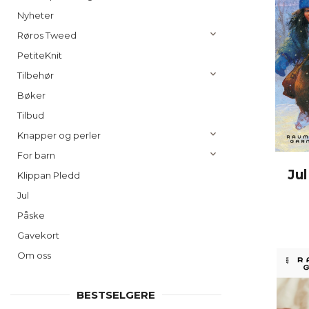
Nyheter
Røros Tweed
PetiteKnit
Tilbehør
Bøker
Tilbud
Knapper og perler
For barn
Ju
Klippan Pledd
Jul
Påske
Gavekort
Om oss
BESTSELGERE