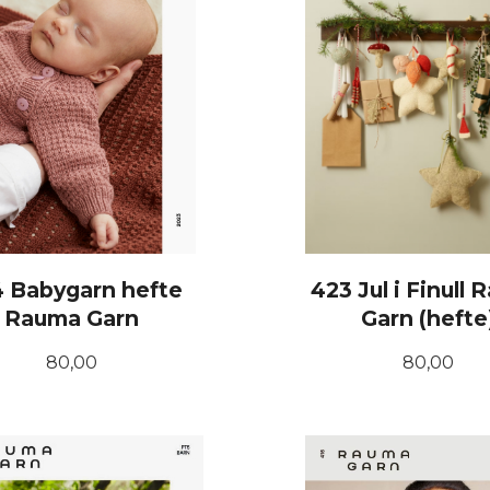
 Babygarn hefte
423 Jul i Finull
Rauma Garn
Garn (hefte
Pris
Pris
80,00
80,00
KJØP
KJØP