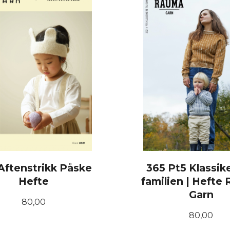
Aftenstrikk Påske
365 Pt5 Klassike
Hefte
familien | Hefte
Garn
Pris
80,00
Pris
80,00