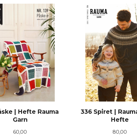
KJØP
KJØP
åske | Hefte Rauma
336 Spiret | Raum
Garn
Hefte
Pris
Pris
60,00
80,00