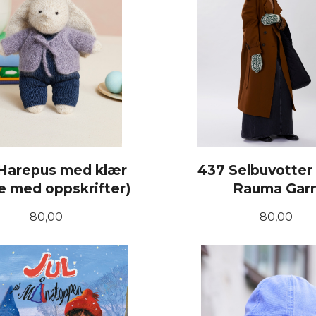
Harepus med klær
437 Selbuvotter
e med oppskrifter)
Rauma Gar
Pris
Pris
80,00
80,00
KJØP
KJØP