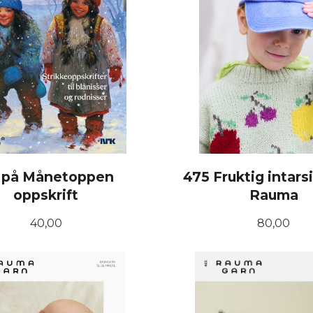
l på Månetoppen
475 Fruktig intars
oppskrift
Rauma
Pris
Pris
40,00
80,00
KJØP
KJØP