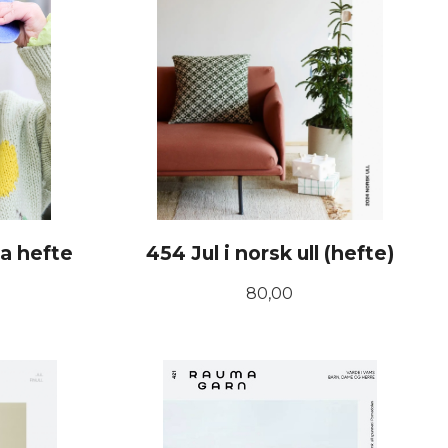
ia hefte
454 Jul i norsk ull (hefte)
Pris
80,00
KJØP