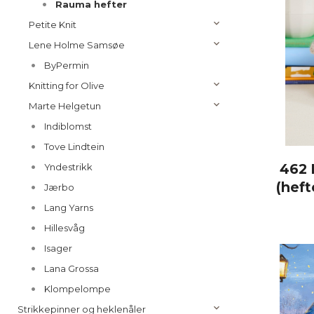
Rauma hefter
Petite Knit
Lene Holme Samsøe
ByPermin
Knitting for Olive
Marte Helgetun
Indiblomst
Tove Lindtein
462 
Yndestrikk
(heft
Jærbo
Lang Yarns
Hillesvåg
Isager
Lana Grossa
Klompelompe
Strikkepinner og heklenåler