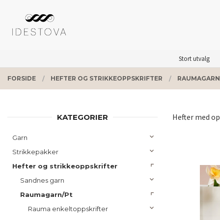
Gå
Lukk
PRODUKTER
til
innholdet
Stort utvalg
FORSIDE
HEFTER OG STRIKKEOPPSKRIFTER
RAUMAGARN
Hefter med op
KATEGORIER
Garn
Strikkepakker
Hefter og strikkeoppskrifter
Sandnes garn
Raumagarn/Pt
Rauma enkeltoppskrifter