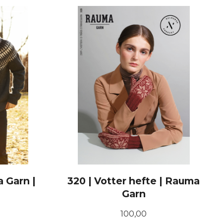
KJØP
a Garn |
320 | Votter hefte | Rauma
Garn
Pris
100,00