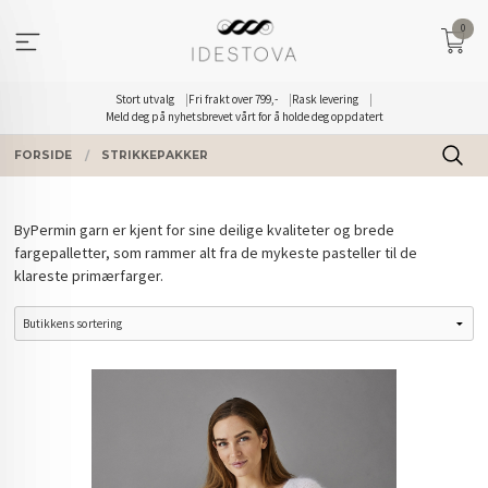
Gå
0
til
innholdet
Stort utvalg
Fri frakt over 799,-
Rask levering
Meld deg på nyhetsbrevet vårt for å holde deg oppdatert
FORSIDE
STRIKKEPAKKER
ByPermin garn er kjent for sine deilige kvaliteter og brede
fargepalletter, som rammer alt fra de mykeste pasteller til de
klareste primærfarger.