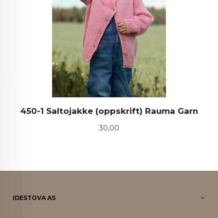
450-1 Saltojakke (oppskrift) Rauma Garn
Pris
30,00
IDESTOVA AS