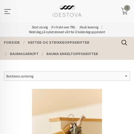
Gå
0
til
innholdet
Stort utvalg
Fri frakt over 799,-
Rask levering
Meld deg på nyhetsbrevet vårt for å holde deg oppdatert
FORSIDE
HEFTER OG STRIKKEOPPSKRIFTER
RAUMAGARN/PT
RAUMA ENKELTOPPSKRIFTER