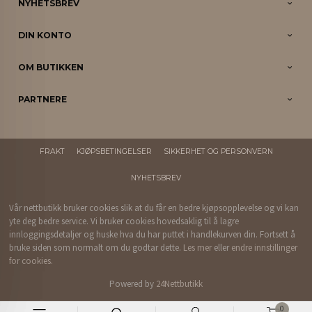
NYHETSBREV
DIN KONTO
OM BUTIKKEN
PARTNERE
FRAKT
KJØPSBETINGELSER
SIKKERHET OG PERSONVERN
NYHETSBREV
Vår nettbutikk bruker cookies slik at du får en bedre kjøpsopplevelse og vi kan
yte deg bedre service. Vi bruker cookies hovedsaklig til å lagre
innloggingsdetaljer og huske hva du har puttet i handlekurven din. Fortsett å
bruke siden som normalt om du godtar dette.
Les mer
eller
endre innstillinger
for cookies.
Powered by
24Nettbutikk
0