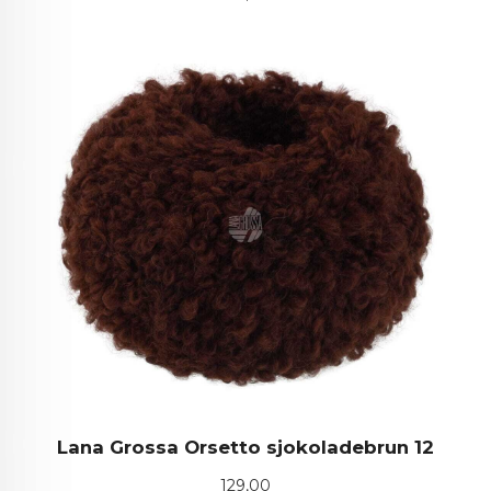
Lana Grossa Orsetto sjokoladebrun 12
Pris
129,00