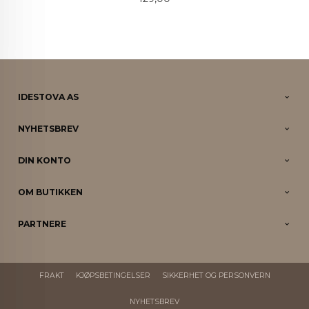
IDESTOVA AS
NYHETSBREV
DIN KONTO
OM BUTIKKEN
PARTNERE
FRAKT
KJØPSBETINGELSER
SIKKERHET OG PERSONVERN
NYHETSBREV