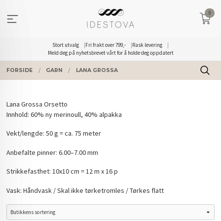
Gå
0
til
innholdet
Stort utvalg
Fri frakt over 799,-
Rask levering
Meld deg på nyhetsbrevet vårt for å holde deg oppdatert
FORSIDE
GARN
LANA GROSSA
Lana Grossa Orsetto
Innhold: 60% ny merinoull, 40% alpakka
Vekt/lengde: 50 g = ca. 75 meter
Anbefalte pinner: 6.00–7.00 mm
Strikkefasthet: 10x10 cm = 12 m x 16 p
Vask: Håndvask / Skal ikke tørketromles / Tørkes flatt