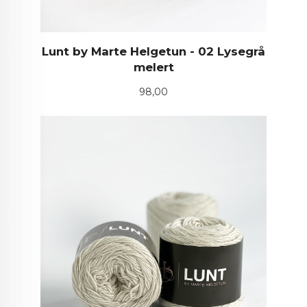
Lunt by Marte Helgetun - 02 Lysegrå
melert
Pris
98,00