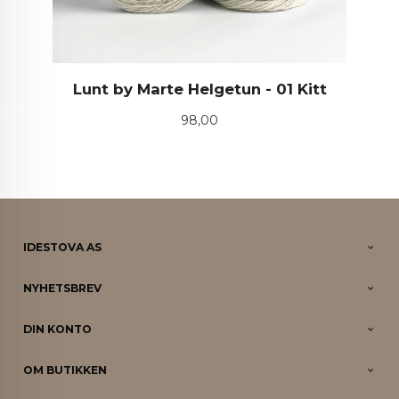
Lunt by Marte Helgetun - 01 Kitt
Pris
98,00
IDESTOVA AS
NYHETSBREV
DIN KONTO
OM BUTIKKEN