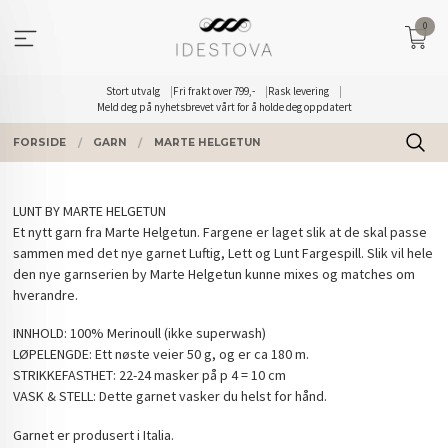
Gå
0
til
innholdet
Stort utvalg
Fri frakt over 799,-
Rask levering
Meld deg på nyhetsbrevet vårt for å holde deg oppdatert
FORSIDE
GARN
MARTE HELGETUN
LUNT BY MARTE HELGETUN
Et nytt garn fra Marte Helgetun. Fargene er laget slik at de skal passe
sammen med det nye garnet Luftig, Lett og Lunt Fargespill. Slik vil hele
den nye garnserien by Marte Helgetun kunne mixes og matches om
hverandre.
INNHOLD: 100% Merinoull (ikke superwash)
LØPELENGDE: Ett nøste veier 50 g, og er ca 180 m.
STRIKKEFASTHET: 22-24 masker på p 4 = 10 cm
VASK & STELL: Dette garnet vasker du helst for hånd.
Garnet er produsert i Italia.