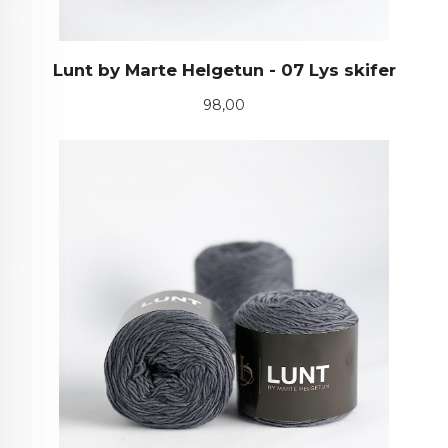
Lunt by Marte Helgetun - 07 Lys skifer
Pris
98,00