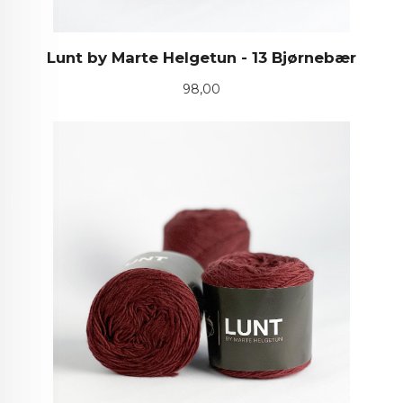
Lunt by Marte Helgetun - 13 Bjørnebær
Pris
98,00