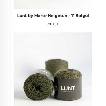
Lunt by Marte Helgetun - 11 Solgul
Pris
98,00