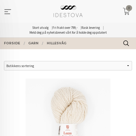
Gå
0
til
innholdet
Stort utvalg
Fri frakt over 799,-
Rask levering
Meld deg på nyhetsbrevet vårt for å holde deg oppdatert
FORSIDE
GARN
HILLESVÅG