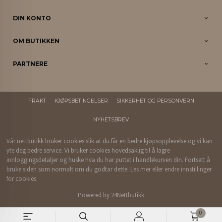
DIN KONTO
OM BUTIKKEN
PARTNERE
FRAKT
KJØPSBETINGELSER
SIKKERHET OG PERSONVERN
NYHETSBREV
Vår nettbutikk bruker cookies slik at du får en bedre kjøpsopplevelse og vi kan
yte deg bedre service. Vi bruker cookies hovedsaklig til å lagre
innloggingsdetaljer og huske hva du har puttet i handlekurven din. Fortsett å
bruke siden som normalt om du godtar dette.
Les mer
eller
endre innstillinger
for cookies.
Powered by
24Nettbutikk
0