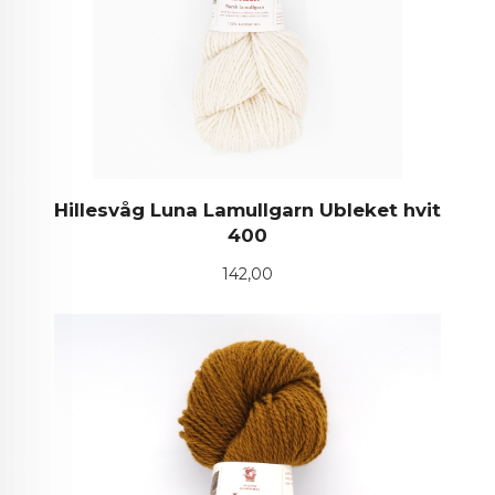
Hillesvåg Luna Lamullgarn Ubleket hvit
400
Pris
142,00