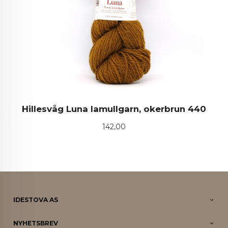
Hillesvåg Luna lamullgarn, okerbrun 440
Pris
142,00
IDESTOVA AS
NYHETSBREV