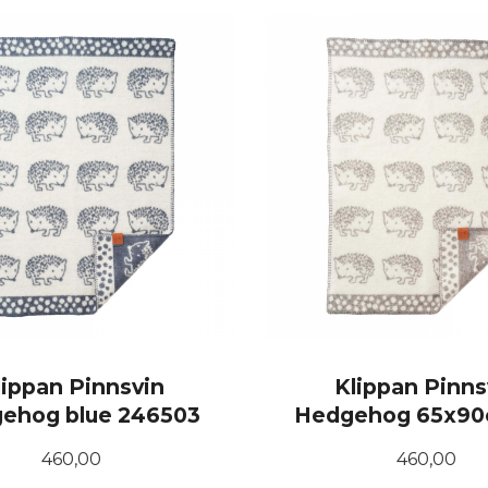
lippan Pinnsvin
Klippan Pinns
ehog blue 246503
Hedgehog 65x90
Pris
Pris
460,00
460,00