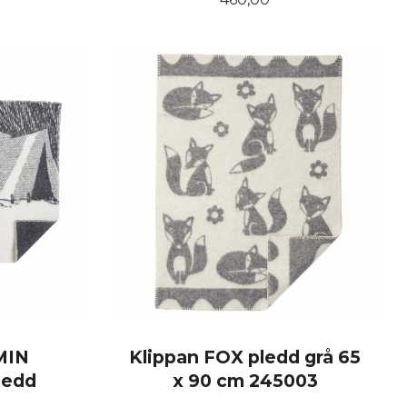
KJØP
MIN
Klippan FOX pledd grå 65
ledd
x 90 cm 245003