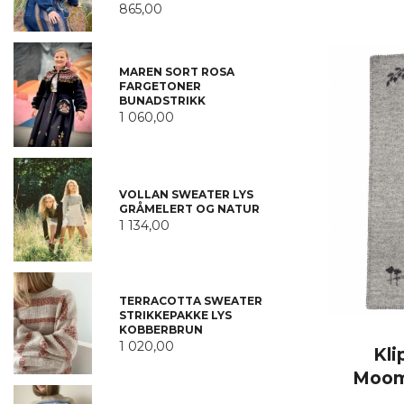
865,00
MAREN SORT ROSA
FARGETONER
BUNADSTRIKK
1 060,00
VOLLAN SWEATER LYS
GRÅMELERT OG NATUR
1 134,00
TERRACOTTA SWEATER
STRIKKEPAKKE LYS
KOBBERBRUN
1 020,00
Kli
Moom