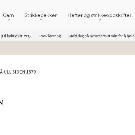
Garn
Strikkepakker
Hefter og strikkeoppskrifter
Fri frakt over 799,-
Rask levering
Meld deg på nyhetsbrevet vårt for å hol
 ULL SIDEN 1879