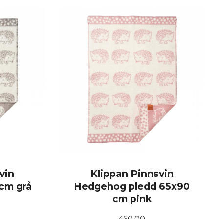
vin
Klippan Pinnsvin
cm grå
Hedgehog pledd 65x90
cm pink
Pris
460,00