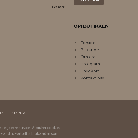
Les mer
OM BUTIKKEN
Forside
Bli kunde
Om oss
Instagram
Gavekort
Kontakt oss
NYHETSBREV
e deg bedre service. Vi bruker cookies
rven din. Fortsett å bruke siden som