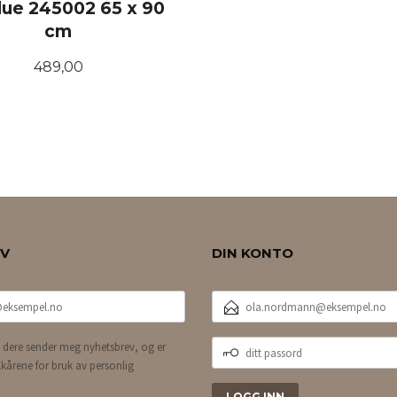
lue 245002 65 x 90
cm
Pris
489,00
KJØP
EV
DIN KONTO
E-
POSTADRESSE
DITT
 dere sender meg nyhetsbrev, og er
PASSORD
lkårene for bruk av personlig