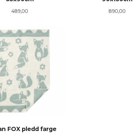
Pris
Pris
489,00
890,00
KJØP
KJØP
an FOX pledd farge