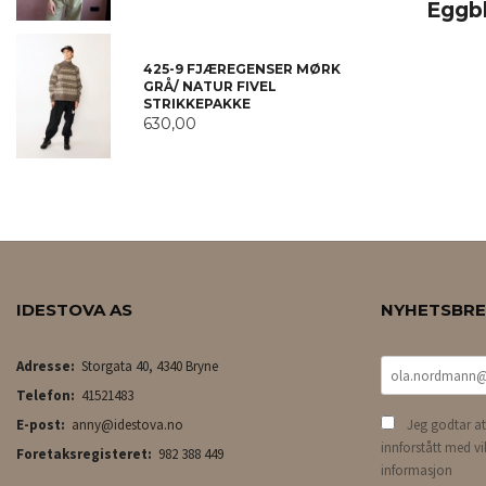
Eggb
425-9 FJÆREGENSER MØRK
GRÅ/ NATUR FIVEL
STRIKKEPAKKE
630,00
IDESTOVA AS
NYHETSBR
Adresse:
Storgata 40, 4340 Bryne
Telefon:
41521483
E-post:
anny@idestova.no
Jeg godtar at
innforstått med vi
Foretaksregisteret:
982 388 449
informasjon