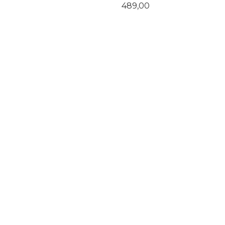
Pris
489,00
KJØP