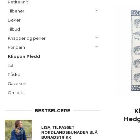
PetiteKnit
Tilbehør
Bøker
Tilbud
Knapper og perler
For barn
Klippan Pledd
Jul
Påske
Gavekort
Om oss
K
BESTSELGERE
Hedg
LISA, TILPASSET
NORDLANDSBUNADEN BLÅ
BUNADSTRIKK