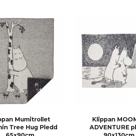
KJØP
KJØP
ppan Mumitrollet
Klippan MOO
in Tree Hug Pledd
ADVENTURE p
65x90cm
90x130cm