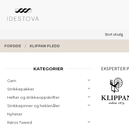
Gå
Lukk
PRODUKTER
til
innholdet
Stort utvalg
FORSIDE
KLIPPAN PLEDD
EKSPERTER PÅ
KATEGORIER
Garn
Strikkepakker
Hefter og strikkeoppskrifter
Strikkepinner og heklenåler
Nyheter
Røros Tweed