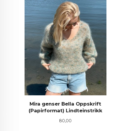
Mira genser Bella Oppskrift
(Papirformat) Lindteinstrikk
Pris
80,00