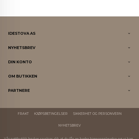
IDESTOVA AS
NYHETSBREV
DIN KONTO
OM BUTIKKEN
PARTNERE
FRAKT
KJØPSBETINGELSER
SIKKERHET OG PERSONVERN
NYHETSBREV
Vår nettbutikk bruker cookies slik at du får en bedre kjøpsopplevelse og vi kan