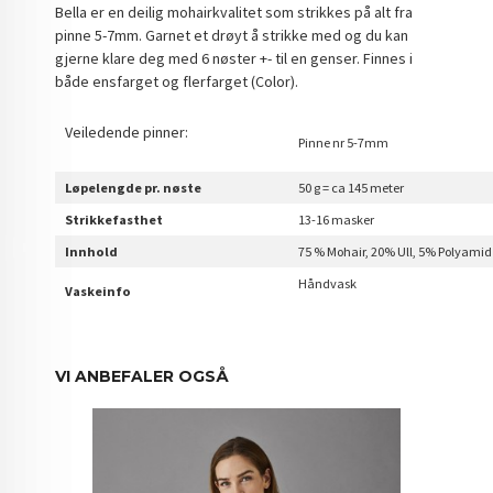
Bella er en deilig mohairkvalitet som strikkes på alt fra
pinne 5-7mm. Garnet et drøyt å strikke med og du kan
gjerne klare deg med 6 nøster +- til en genser. Finnes i
både ensfarget og flerfarget (Color).
Veiledende pinner:
Pinne nr 5-7mm
Løpelengde pr. nøste
50 g = ca 145 meter
Strikkefasthet
13-16 masker
Innhold
75 % Mohair, 20% Ull, 5% Polyamid
Håndvask
Vaskeinfo
VI ANBEFALER OGSÅ