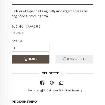
Bella er et super deilig og fluffy mohairgarn som egner
seg både til store og små.
Pris
NOK
139,00
inkl. mva.
ANTALL
KJØP
ØNSKELISTE
DEL DETTE
Stort utvalg | Fri frakt over 799,- | Rask levering
PRODUKTINFO