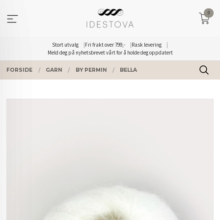
Gå
0
til
innholdet
Stort utvalg
Fri frakt over 799,-
Rask levering
Meld deg på nyhetsbrevet vårt for å holde deg oppdatert
FORSIDE
GARN
BY PERMIN
BELLA