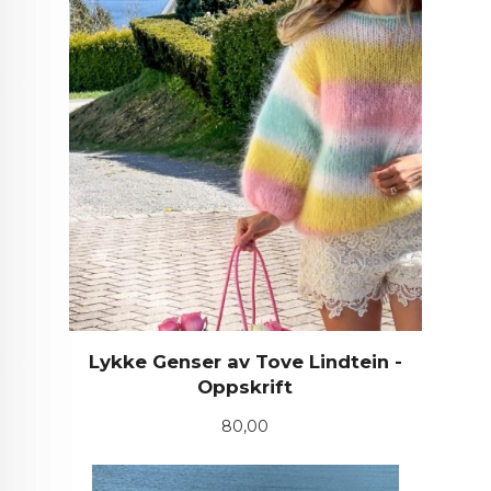
Lykke Genser av Tove Lindtein -
Oppskrift
Pris
80,00