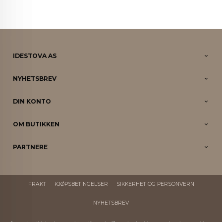
IDESTOVA AS
NYHETSBREV
DIN KONTO
OM BUTIKKEN
PARTNERE
FRAKT
KJØPSBETINGELSER
SIKKERHET OG PERSONVERN
NYHETSBREV