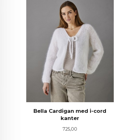
Bella Cardigan med i-cord
kanter
Pris
725,00