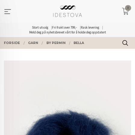
Gå
0
til
innholdet
Stort utvalg
Fri frakt over 799,-
Rask levering
Meld deg på nyhetsbrevet vårt for å holde deg oppdatert
FORSIDE
GARN
BY PERMIN
BELLA