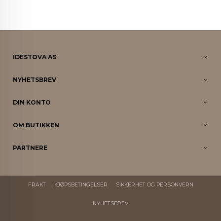
IDESTOVA AS
NYHETSBREV
DIN KONTO
OM BUTIKKEN
PARTNERE
FRAKT
KJØPSBETINGELSER
SIKKERHET OG PERSONVERN
NYHETSBREV