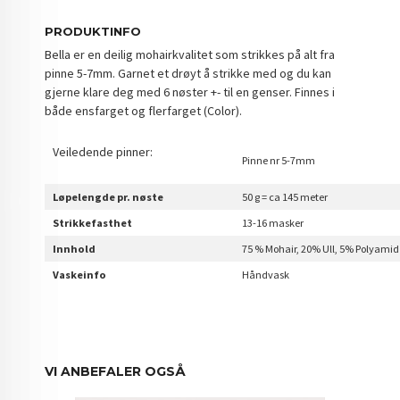
PRODUKTINFO
Bella er en deilig mohairkvalitet som strikkes på alt fra
pinne 5-7mm. Garnet et drøyt å strikke med og du kan
gjerne klare deg med 6 nøster +- til en genser. Finnes i
både ensfarget og flerfarget (Color).
Veiledende pinner:
Pinne nr 5-7mm
Løpelengde pr. nøste
50 g = ca 145 meter
Strikkefasthet
13-16 masker
Innhold
75 % Mohair, 20% Ull, 5% Polyamid
Vaskeinfo
Håndvask
VI ANBEFALER OGSÅ