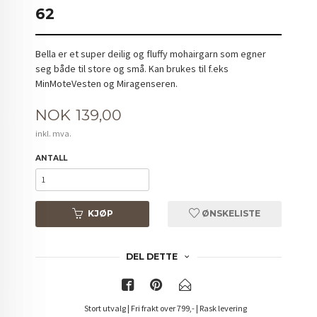
62
Bella er et super deilig og fluffy mohairgarn som egner
seg både til store og små. Kan brukes til f.eks
MinMoteVesten og Miragenseren.
Pris
NOK
139,00
inkl. mva.
ANTALL
KJØP
ØNSKELISTE
DEL DETTE
Stort utvalg | Fri frakt over 799,- | Rask levering