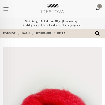
Gå
0
til
innholdet
Stort utvalg
Fri frakt over 799,-
Rask levering
Meld deg på nyhetsbrevet vårt for å holde deg oppdatert
FORSIDE
GARN
BY PERMIN
BELLA