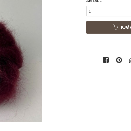
ANTALL
KJØ