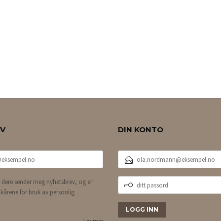
EV
DIN KONTO
E-
POSTADRESSE
DITT
 dere sender meg nyhetsbrev, og er
PASSORD
lkårene for bruk av personlig
Les mer