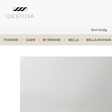
Gå
Lukk
PRODUKTER
til
innholdet
Stort utvalg
FORSIDE
GARN
BY PERMIN
BELLA
BELLA MOHAIR