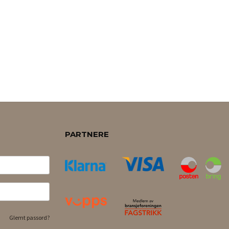
PARTNERE
Glemt passord?