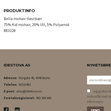
PRODUKTINFO
Bella mohair Høstbær
75% Kid mohair, 20% Ull, 5% Polyamid
883228
IDESTOVA AS
NYHETSBR
Adresse:
Storgata 40, 4340 Bryne
Telefon:
41521483
E-post:
anny@idestova.no
Jeg godtar at
innforstått med vi
Foretaksregisteret:
982 388 449
informasjon