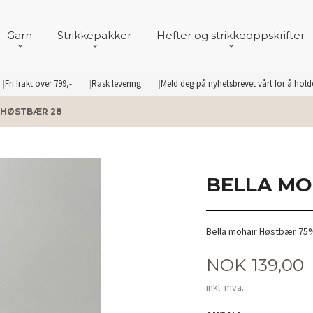
Garn
Strikkepakker
Hefter og strikkeoppskrifter
Fri frakt over 799,-
Rask levering
Meld deg på nyhetsbrevet vårt for å hol
 HØSTBÆR 28
BELLA MO
Bella mohair Høstbær 75%
Pris
NOK
139,00
inkl. mva.