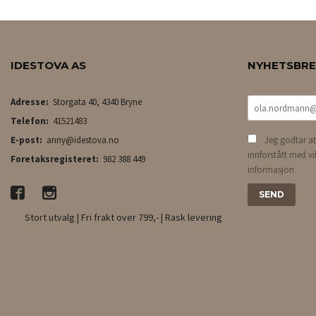
IDESTOVA AS
NYHETSBR
Adresse:
Storgata 40, 4340 Bryne
Telefon:
41521483
E-post:
anny@idestova.no
Jeg godtar at
innforstått med vi
Foretaksregisteret:
982 388 449
informasjon
Stort utvalg | Fri frakt over 799,- | Rask levering