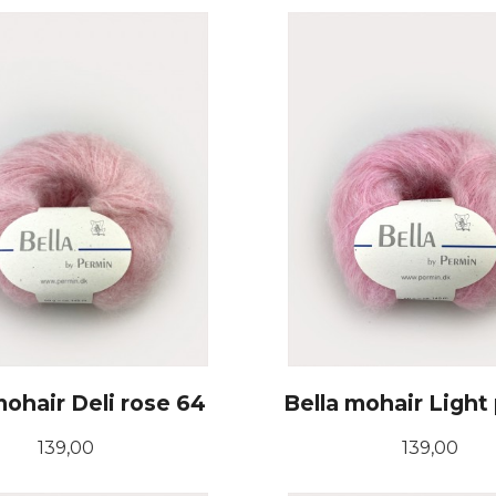
mohair Deli rose 64
Bella mohair Light
Pris
Pris
139,00
139,00