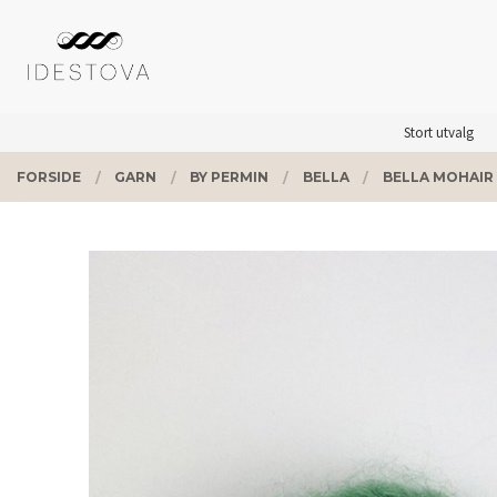
Gå
Lukk
PRODUKTER
til
innholdet
Stort utvalg
FORSIDE
GARN
BY PERMIN
BELLA
BELLA MOHAIR