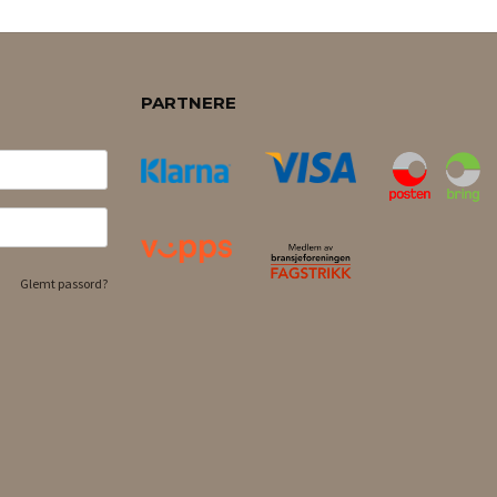
PARTNERE
Glemt passord?