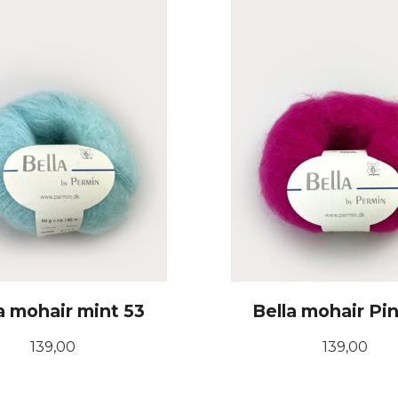
KJØP
KJØP
a mohair mint 53
Bella mohair Pi
Pris
Pris
139,00
139,00
KJØP
KJØP