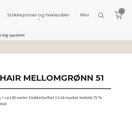
0
Strikkepinner og heklenåler
Mer
de deg oppdatert
HAIR MELLOMGRØNN 51
g = ca 145 meter Strikkefasthet 13-16 masker Innhold 75 %
amid