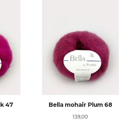
KJØP
nk 47
Bella mohair Plum 68
Pris
139,00
KJØP