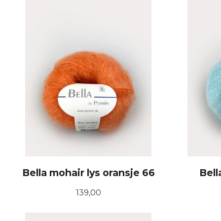
KJØP
Bella mohair lys oransje 66
Bell
Pris
139,00
KJØP