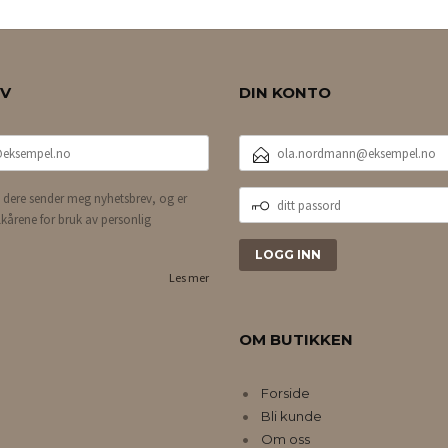
EV
DIN KONTO
E-
POSTADRESSE
DITT
 dere sender meg nyhetsbrev, og er
PASSORD
lkårene for bruk av personlig
Les mer
OM BUTIKKEN
Forside
Bli kunde
Om oss