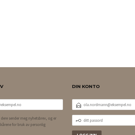
EV
DIN KONTO
E-
POSTADRESSE
DITT
 dere sender meg nyhetsbrev, og er
PASSORD
lkårene for bruk av personlig