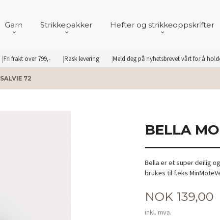
Garn
Strikkepakker
Hefter og strikkeoppskrifter
Fri frakt over 799,-
Rask levering
Meld deg på nyhetsbrevet vårt for å hol
SALVIE 72
BELLA MO
Bella er et super deilig 
brukes til f.eks MinMote
Pris
NOK
139,00
inkl. mva.