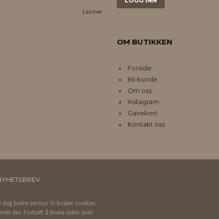
Les mer
OM BUTIKKEN
Forside
Bli kunde
Om oss
Instagram
Gavekort
Kontakt oss
NYHETSBREV
e deg bedre service. Vi bruker cookies
rven din. Fortsett å bruke siden som