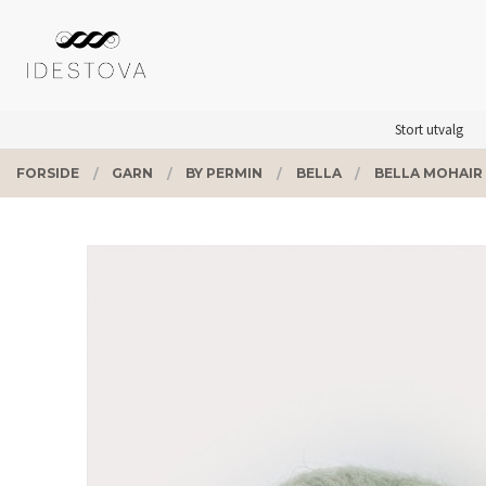
Gå
Lukk
PRODUKTER
til
innholdet
Stort utvalg
FORSIDE
GARN
BY PERMIN
BELLA
BELLA MOHAIR 