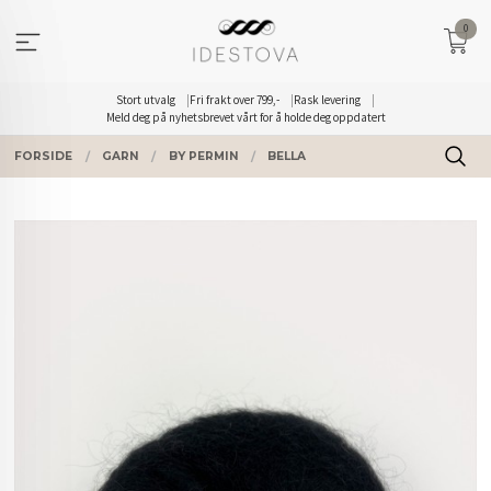
Gå
0
til
innholdet
Stort utvalg
Fri frakt over 799,-
Rask levering
Meld deg på nyhetsbrevet vårt for å holde deg oppdatert
FORSIDE
GARN
BY PERMIN
BELLA