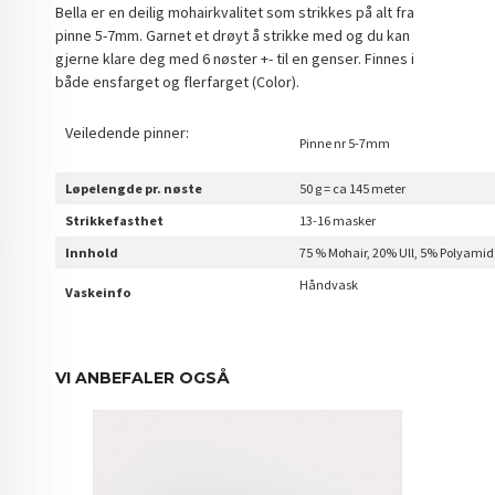
Bella er en deilig mohairkvalitet som strikkes på alt fra
pinne 5-7mm. Garnet et drøyt å strikke med og du kan
gjerne klare deg med 6 nøster +- til en genser. Finnes i
både ensfarget og flerfarget (Color).
Veiledende pinner:
Pinne nr 5-7mm
Løpelengde pr. nøste
50 g = ca 145 meter
Strikkefasthet
13-16 masker
Innhold
75 % Mohair, 20% Ull, 5% Polyamid
Håndvask
Vaskeinfo
VI ANBEFALER OGSÅ