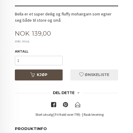
Bella er et super deilig og fluffy mohairgarn som egner
seg både til store og små.
Pris
NOK
139,00
inkl. mva.
ANTALL
KJØP
ØNSKELISTE
DEL DETTE
Stort utvalg | Fri frakt over 799,- | Rask levering
PRODUKTINFO