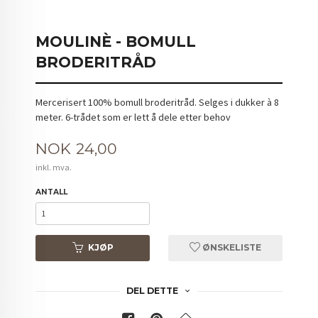
MOULINÈ - BOMULL
BRODERITRÅD
Mercerisert 100% bomull broderitråd. Selges i dukker à 8
meter. 6-trådet som er lett å dele etter behov
Pris
NOK
24,00
inkl. mva.
ANTALL
KJØP
ØNSKELISTE
DEL DETTE