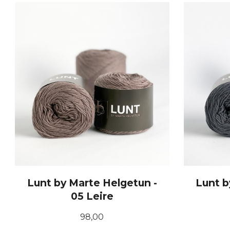
KJØP
Lunt by Marte Helgetun -
Lunt b
05 Leire
Pris
98,00