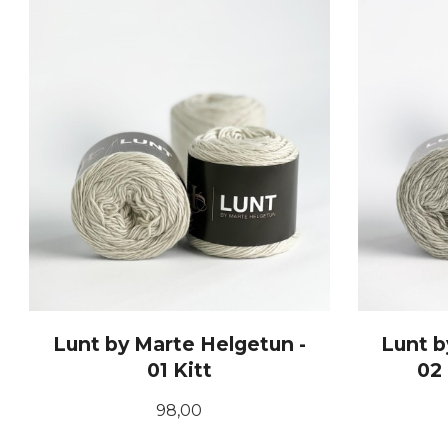
Lunt by Marte Helgetun -
Lunt b
01 Kitt
02
Pris
98,00