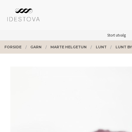
Gå
Lukk
PRODUKTER
til
innholdet
Stort utvalg
FORSIDE
GARN
MARTE HELGETUN
LUNT
LUNT BY