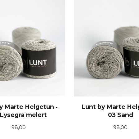
y Marte Helgetun -
Lunt by Marte Hel
 Lysegrå melert
03 Sand
Pris
Pris
98,00
98,00