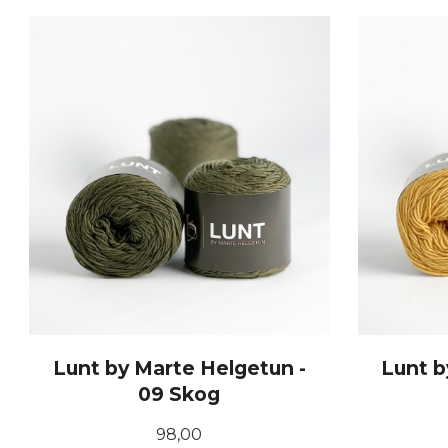
KJØP
Lunt by Marte Helgetun -
Lunt b
09 Skog
Pris
98,00