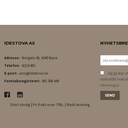
KJØP
IDESTOVA AS
NYHETSBR
Adresse:
Storgata 40, 4340 Bryne
Telefon:
41521483
E-post:
anny@idestova.no
Jeg godtar at
innforstått med vi
Foretaksregisteret:
982 388 449
informasjon
Stort utvalg | Fri frakt over 799,- | Rask levering