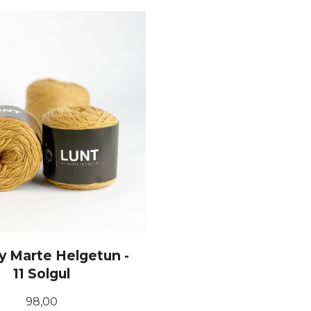
KJØP
KJØP
y Marte Helgetun -
11 Solgul
Pris
98,00