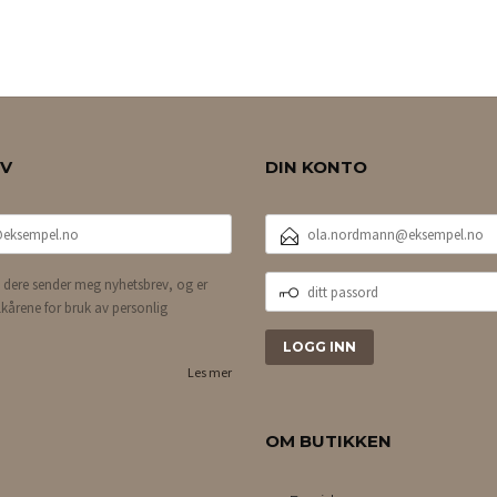
KJØP
EV
DIN KONTO
E-
POSTADRESSE
DITT
 dere sender meg nyhetsbrev, og er
PASSORD
lkårene for bruk av personlig
Les mer
OM BUTIKKEN