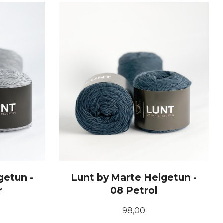
KJØP
getun -
Lunt by Marte Helgetun -
r
08 Petrol
Pris
98,00