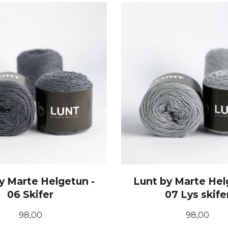
KJØP
KJØP
y Marte Helgetun -
Lunt by Marte Hel
06 Skifer
07 Lys skife
Pris
Pris
98,00
98,00