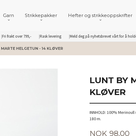
Garn
Strikkepakker
Hefter og strikkeoppskrifter
Fri frakt over 799,-
Rask levering
Meld deg på nyhetsbrevet vårt for å hol
 MARTE HELGETUN - 14 KLØVER
LUNT BY 
KLØVER
INNHOLD: 100% Merinoull 
180 m.
Pris
NOK
98,00