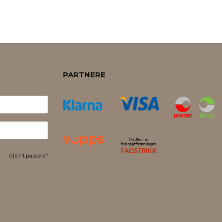
PARTNERE
Glemt passord?