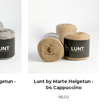
getun -
Lunt by Marte Helgetun -
04 Cappuccino
Pris
98,00