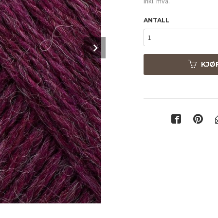
inkl. mva.
ANTALL
Next
KJØ