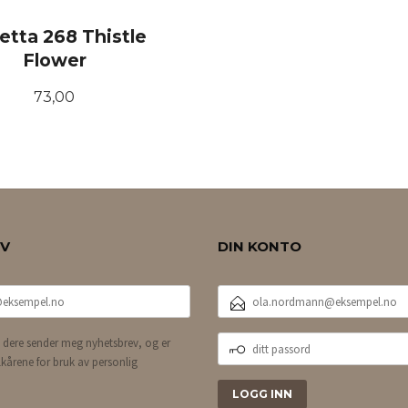
etta 268 Thistle
Flower
Pris
73,00
KJØP
EV
DIN KONTO
E-
POSTADRESSE
DITT
 dere sender meg nyhetsbrev, og er
PASSORD
lkårene for bruk av personlig