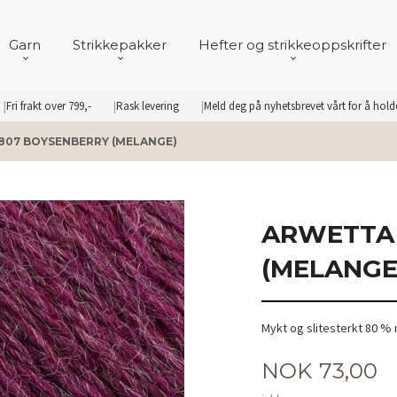
Garn
Strikkepakker
Hefter og strikkeoppskrifter
Fri frakt over 799,-
Rask levering
Meld deg på nyhetsbrevet vårt for å hol
807 BOYSENBERRY (MELANGE)
ARWETTA 
(MELANGE
Mykt og slitesterkt 80 % 
Pris
NOK
73,00