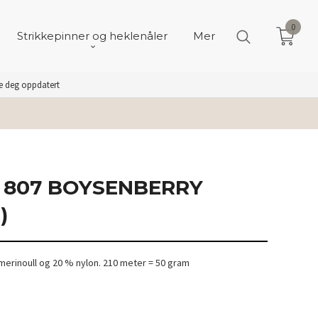
0
Strikkepinner og heklenåler
Mer
de deg oppdatert
807 BOYSENBERRY
)
merinoull og 20 % nylon. 210 meter = 50 gram