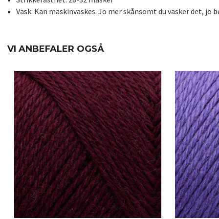
Vask: Kan maskinvaskes. Jo mer skånsomt du vasker det, jo be
VI ANBEFALER OGSÅ