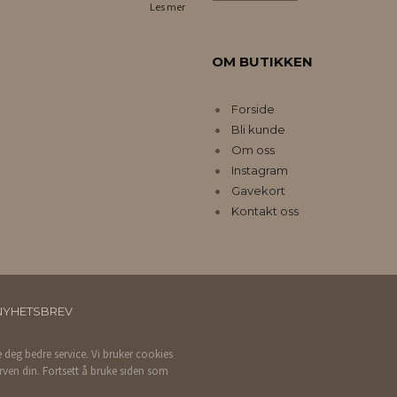
Les mer
OM BUTIKKEN
Forside
Bli kunde
Om oss
Instagram
Gavekort
Kontakt oss
NYHETSBREV
e deg bedre service. Vi bruker cookies
rven din. Fortsett å bruke siden som