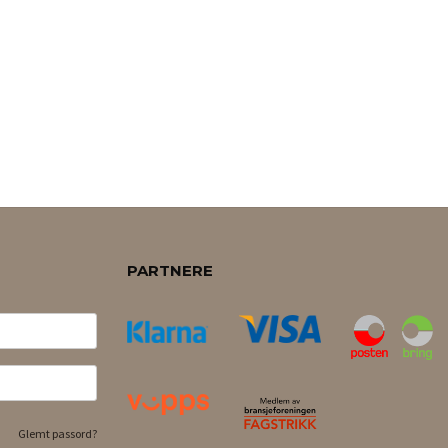
PARTNERE
Glemt passord?