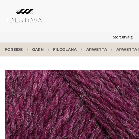
Gå
Lukk
PRODUKTER
til
innholdet
Stort utvalg
FORSIDE
GARN
FILCOLANA
ARWETTA
ARWETTA 