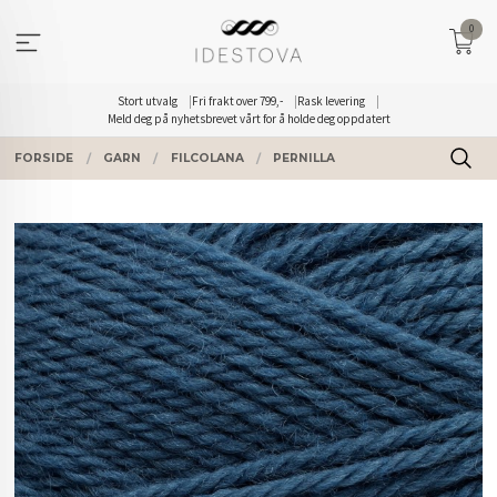
Gå
0
til
innholdet
Stort utvalg
Fri frakt over 799,-
Rask levering
Meld deg på nyhetsbrevet vårt for å holde deg oppdatert
FORSIDE
GARN
FILCOLANA
PERNILLA