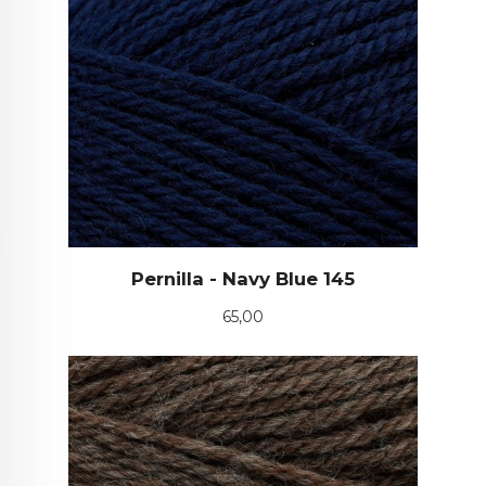
Pernilla - Navy Blue 145
Pris
65,00