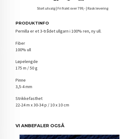
Stort utvalg | Fri frakt over 799,- | Rask levering
PRODUKTINFO
Pernilla er et 3-trådet ullgarn i 100% ren, ny ull.
Fiber
100% ull
Løpelengde
175 m / 50 g
Pinne
3,5-4 mm
Strikkefasthet
22-24 m x 30-34 p / 10 x 10 cm
VI ANBEFALER OGSÅ