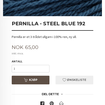
PERNILLA - STEEL BLUE 192
Pernilla er et 3-trådet ullgarn i 100% ren, ny ull.
Pris
NOK
65,00
inkl. mva.
ANTALL
KJØP
ØNSKELISTE
DEL DETTE