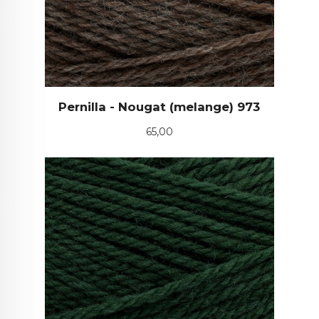
Pernilla - Nougat (melange) 973
Pris
65,00