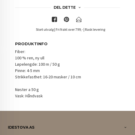
DEL DETTE
Stort utvalg | Fri frakt over 799,- | Rask levering
PRODUKTINFO
Fiber:
100 % ren, ny ull
Løpelengde: 100 m / 50 g
Pinne: 4-5 mm
Strikkefasthet: 16-20 masker / 10 cm
Nøster a 50 g
Vask: Håndvask
IDESTOVA AS