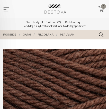
Gå
0
til
innholdet
Stort utvalg
Fri frakt over 799,-
Rask levering
Meld deg på nyhetsbrevet vårt for å holde deg oppdatert
FORSIDE
GARN
FILCOLANA
PERUVIAN