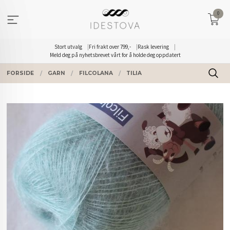
Gå
0
til
innholdet
Stort utvalg
Fri frakt over 799,-
Rask levering
Meld deg på nyhetsbrevet vårt for å holde deg oppdatert
FORSIDE
GARN
FILCOLANA
TILIA