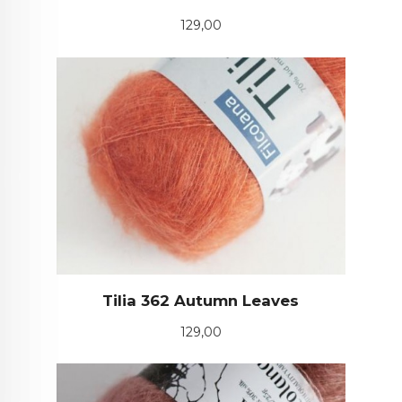
Pris
129,00
Tilia 362 Autumn Leaves
Pris
129,00