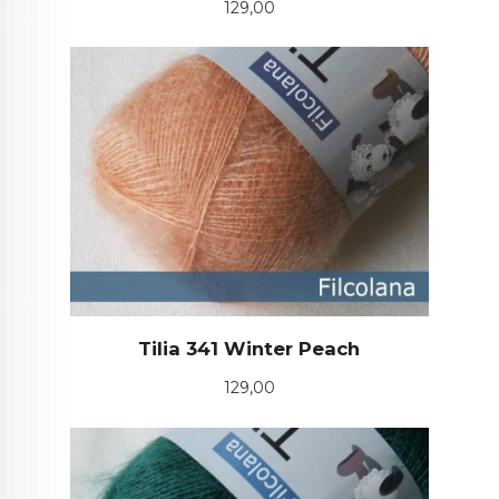
Pris
129,00
Tilia 341 Winter Peach
Pris
129,00