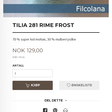
TILIA 281 RIME FROST
70 % super kid mohair, 30 % mulberrysilke
Pris
NOK
129,00
inkl. mva.
ANTALL
KJØP
ØNSKELISTE
DEL DETTE