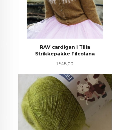
RAV cardigan i Tilia
Strikkepakke Filcolana
Pris
1 548,00