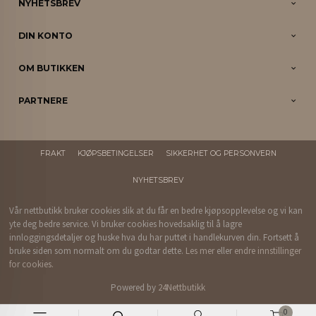
NYHETSBREV
DIN KONTO
OM BUTIKKEN
PARTNERE
FRAKT
KJØPSBETINGELSER
SIKKERHET OG PERSONVERN
NYHETSBREV
Vår nettbutikk bruker cookies slik at du får en bedre kjøpsopplevelse og vi kan
yte deg bedre service. Vi bruker cookies hovedsaklig til å lagre
innloggingsdetaljer og huske hva du har puttet i handlekurven din. Fortsett å
bruke siden som normalt om du godtar dette.
Les mer
eller
endre innstillinger
for cookies.
Powered by
24Nettbutikk
0