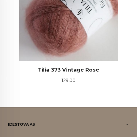
Tilia 373 Vintage Rose
Pris
129,00
IDESTOVA AS