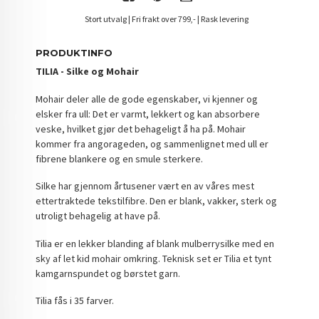
Stort utvalg | Fri frakt over 799,- | Rask levering
PRODUKTINFO
TILIA - Silke og Mohair
Mohair deler alle de gode egenskaber, vi kjenner og
elsker fra ull: Det er varmt, lekkert og kan absorbere
veske, hvilket gjør det behageligt å ha på. Mohair
kommer fra angorageden, og sammenlignet med ull er
fibrene blankere og en smule sterkere.
Silke har gjennom årtusener vært en av våres mest
ettertraktede tekstilfibre. Den er blank, vakker, sterk og
utroligt behagelig at have på.
Tilia er en lekker blanding af blank mulberrysilke med en
sky af let kid mohair omkring. Teknisk set er Tilia et tynt
kamgarnspundet og børstet garn.
Tilia fås i 35 farver.