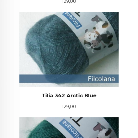
Pris
129,00
Tilia 342 Arctic Blue
Pris
129,00