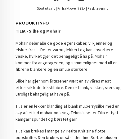
Stort utvalg | Fri frakt over 799,- | Rask levering
PRODUKTINFO
TILIA - Silke og Mohair
Mohair deler alle de gode egenskaber, vi kjenner og
elsker fra ull: Det er varmt, lekkert og kan absorbere
veske, hvilket gjør det behageligt å ha på. Mohair
kommer fra angorageden, og sammenlignet med ull er
fibrene blankere og en smule sterkere.
Silke har gjennom årtusener vært en av våres mest
ettertraktede tekstilfibre. Den er blank, vakker, sterk og
utroligt behagelig at have på.
Tilia er en lekker blanding af blank mulberrysilke med en
sky af let kid mohair omkring. Teknisk set er Tilia et tynt
kamgarnspundet og børstet garn.
Tilia kan brukes i mange av Petite Knit sine flotte
oppskrifter. Den brukes også til den fine Sorbet blusen