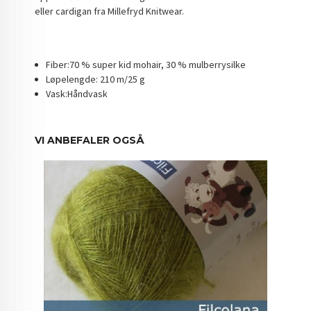
eller cardigan fra Millefryd Knitwear.
Fiber:70 % super kid mohair, 30 % mulberrysilke
Løpelengde: 210 m/25 g
Vask:Håndvask
VI ANBEFALER OGSÅ