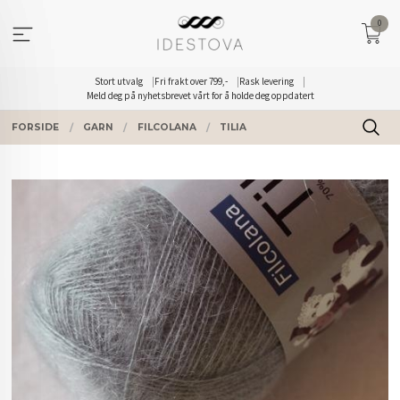
Gå
0
til
innholdet
Stort utvalg
Fri frakt over 799,-
Rask levering
Meld deg på nyhetsbrevet vårt for å holde deg oppdatert
FORSIDE
GARN
FILCOLANA
TILIA