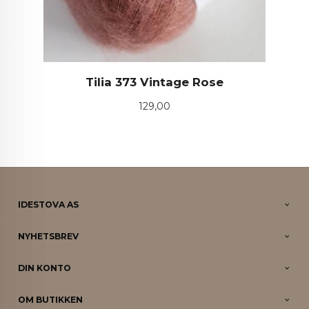
Tilia 373 Vintage Rose
Pris
129,00
IDESTOVA AS
NYHETSBREV
DIN KONTO
OM BUTIKKEN