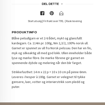
DEL DETTE
Stort utvalg | Fri frakt over 799,- | Rask levering
PRODUKTINFO
Blåne pelsullgarn er et 2-trådet, mykt og glansfullt
kardegarn. Ca. 114m pr. 100g, Nm 2,3/2, 100% norsk ull.
Garnet er spunnet av ull fra Norsk pelssau. Den har en fin,
myk og silkeaktig ull med god lokk. Ullen inneholder både
lyse og mørke fibre. De mørke fibrene gir garnet en
spennende dybde og melering når den blir farget.
Strikkefasthet: 14 m x 22 p = 10 x 10 cm på pinne 6mm.
Leveres i hesper à 100g. Garnet er velegnet til tykke
gensere, luer, votter og interiørstrikk som pledd og
puter.