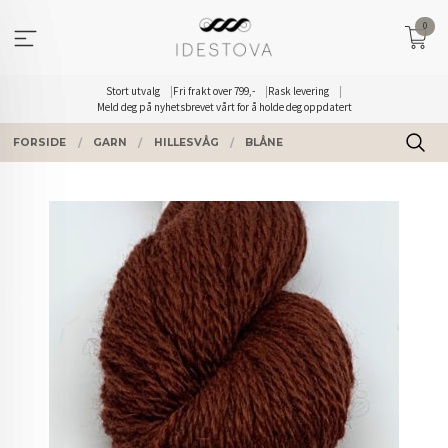
Gå
0
til
innholdet
Stort utvalg
Fri frakt over 799,-
Rask levering
Meld deg på nyhetsbrevet vårt for å holde deg oppdatert
FORSIDE
GARN
HILLESVÅG
BLÅNE