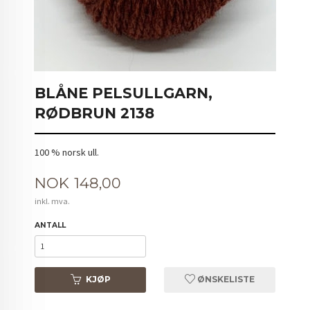
BLÅNE PELSULLGARN,
RØDBRUN 2138
100 % norsk ull.
Pris
NOK
148,00
inkl. mva.
ANTALL
KJØP
ØNSKELISTE