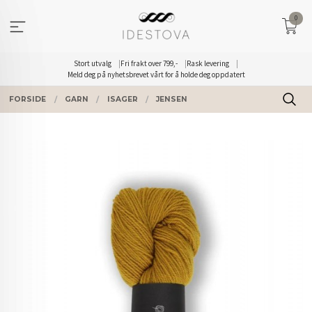
Gå
0
til
innholdet
Stort utvalg
Fri frakt over 799,-
Rask levering
Meld deg på nyhetsbrevet vårt for å holde deg oppdatert
FORSIDE
GARN
ISAGER
JENSEN