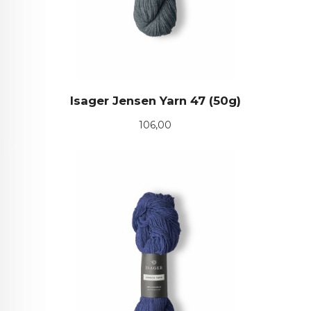
Isager Jensen Yarn 47 (50g)
Pris
106,00