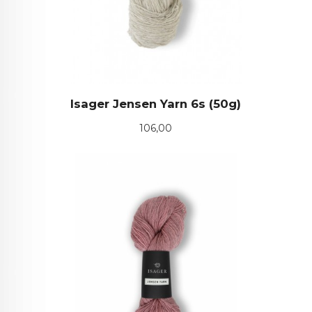
Isager Jensen Yarn 6s (50g)
Pris
106,00