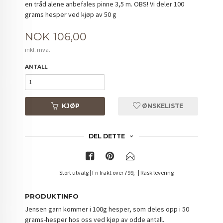
en tråd alene anbefales pinne 3,5 m. OBS! Vi deler 100
grams hesper ved kjøp av 50 g
Pris
NOK
106,00
inkl. mva.
ANTALL
KJØP
ØNSKELISTE
DEL DETTE
Stort utvalg | Fri frakt over 799,- | Rask levering
PRODUKTINFO
Jensen garn kommer i 100g hesper, som deles opp i 50
grams-hesper hos oss ved kjøp av odde antall.