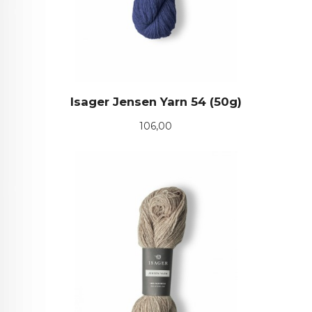
Isager Jensen Yarn 54 (50g)
Pris
106,00