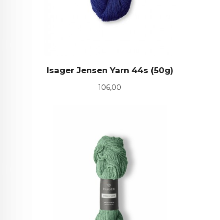
Isager Jensen Yarn 44s (50g)
Pris
106,00