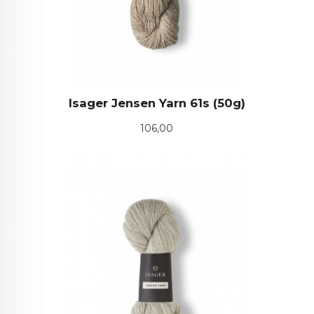
Isager Jensen Yarn 61s (50g)
Pris
106,00