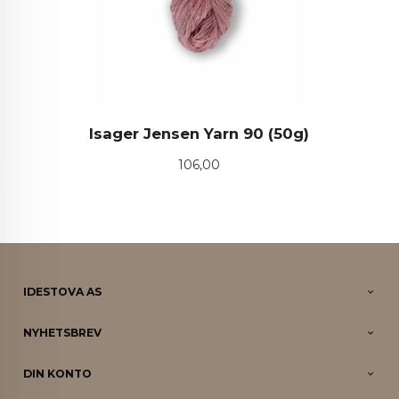
Isager Jensen Yarn 90 (50g)
Pris
106,00
IDESTOVA AS
NYHETSBREV
DIN KONTO