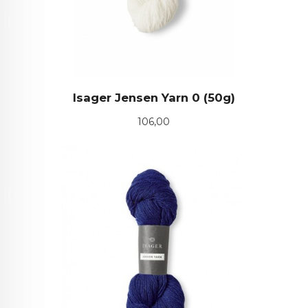
Isager Jensen Yarn 0 (50g)
Pris
106,00