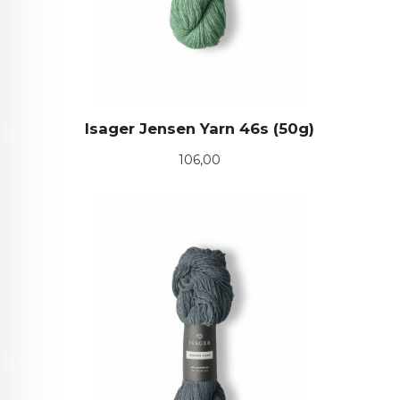
Isager Jensen Yarn 46s (50g)
Pris
106,00