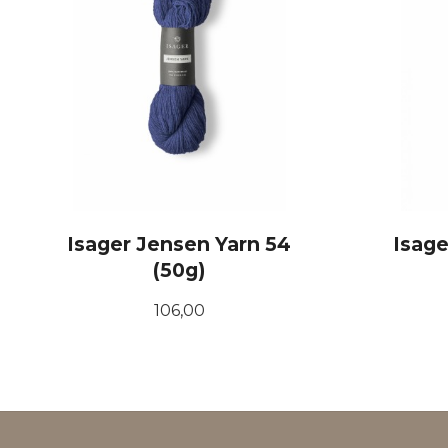
Isager Jensen Yarn 54
Isage
(50g)
Pris
106,00
KJØP