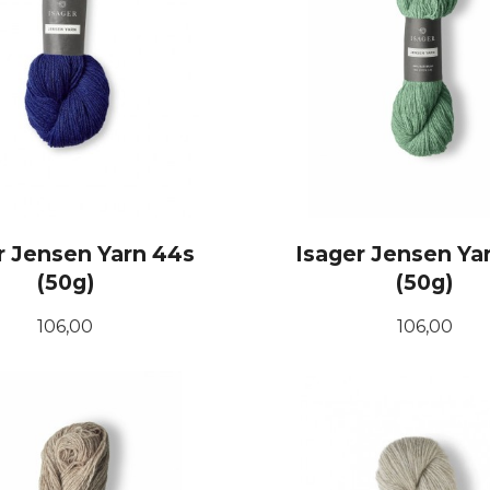
r Jensen Yarn 44s
Isager Jensen Ya
(50g)
(50g)
Pris
Pris
106,00
106,00
KJØP
KJØP