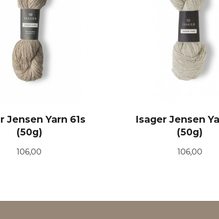
r Jensen Yarn 61s
Isager Jensen Ya
(50g)
(50g)
Pris
Pris
106,00
106,00
KJØP
KJØP