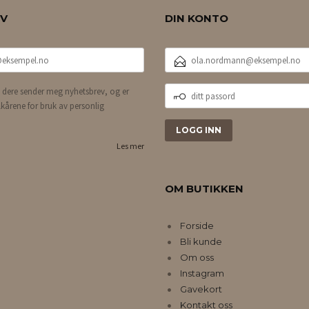
EV
DIN KONTO
E-
POSTADRESSE
DITT
 dere sender meg nyhetsbrev, og er
PASSORD
lkårene for bruk av personlig
Les mer
OM BUTIKKEN
Forside
Bli kunde
Om oss
Instagram
Gavekort
Kontakt oss