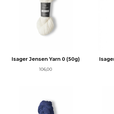
Isager Jensen Yarn 0 (50g)
Isage
Pris
106,00
KJØP