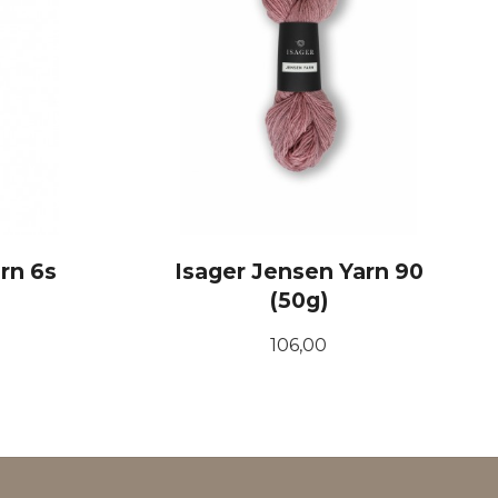
rn 6s
Isager Jensen Yarn 90
(50g)
Pris
106,00
KJØP