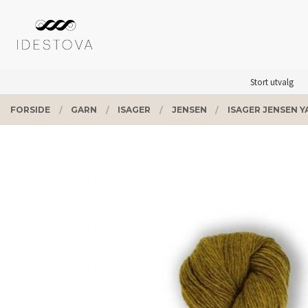
Gå
Lukk
PRODUKTER
til
innholdet
Stort utvalg
FORSIDE
GARN
ISAGER
JENSEN
ISAGER JENSEN YA