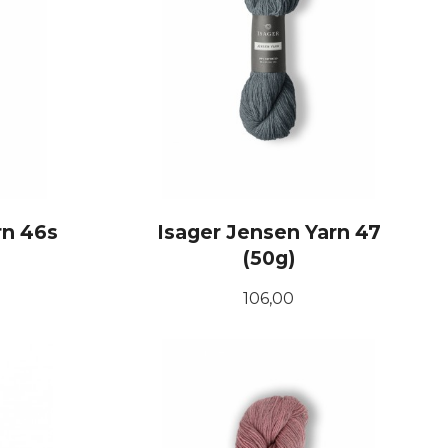
rn 46s
Isager Jensen Yarn 47
(50g)
Pris
106,00
KJØP