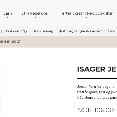
Garn
Strikkepakker
Hefter og strikkeoppskrifter
Fri frakt over 799,-
Rask levering
Meld deg på nyhetsbrevet vårt for å hol
RN 81 (50G)
ISAGER JE
Jensen Yarn fra Isager er 
tretrådsgarn, fast og jevn
tråd alene anbefales pinn
Pris
NOK
106,00