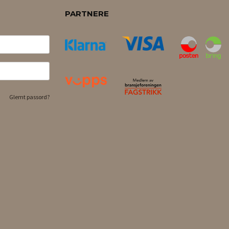
PARTNERE
Glemt passord?