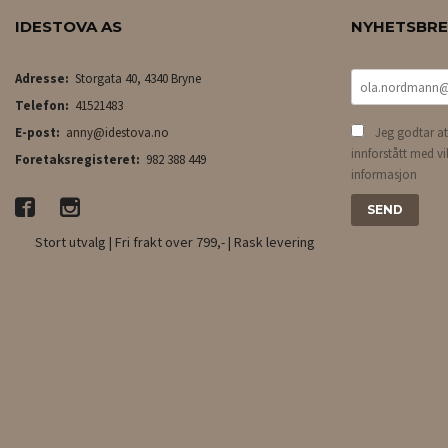
IDESTOVA AS
NYHETSBR
Adresse:
Storgata 40, 4340 Bryne
Telefon:
41521483
E-post:
anny@idestova.no
Jeg godtar at
innforstått med vi
Foretaksregisteret:
982 388 449
informasjon
Stort utvalg | Fri frakt over 799,- | Rask levering