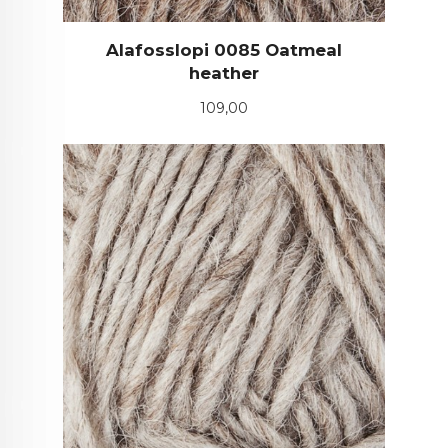
Alafosslopi 0085 Oatmeal
heather
Pris
109,00