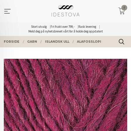
Gå
0
til
innholdet
Stort utvalg
Fri frakt over 799,-
Rask levering
Meld deg på nyhetsbrevet vårt for å holde deg oppdatert
FORSIDE
GARN
ISLANDSK ULL
ALAFOSSLOPI