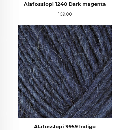
Alafosslopi 1240 Dark magenta
Pris
109,00
Alafosslopi 9959 Indigo