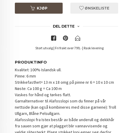
KJØP
ØNSKELISTE
DEL DETTE
Stort utvalg | Fri frakt over 799,- | Rask levering
PRODUKTINFO
Kvalitet: 100% Islandsk ull.
Pinne: 6 mm
Strikkefasthet= 13 m x 18 omg på pinne nr 6 = 10 x 10 cm
Nøste: Ca 100 g = Ca 100 m
Vaskes for hånd og tørkes flatt.
Garnalternativer til Alafosslopi som du finner på vår
nettside (kan også kombineres med disse garnene): Troll
Ullgarn, Blåne Pelsullgarn.
Alafosslopi fra Istex består av både underull og dekkhår
fra sauen som gjør at plagget blir vannavvisende og
veldig slitesterkt. Plagg strikket lopi egner seg derfor