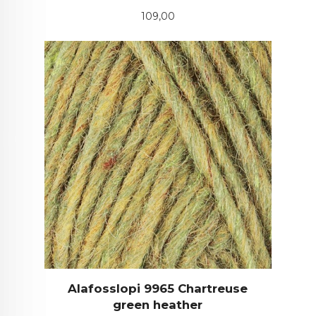
Pris
109,00
Alafosslopi 9965 Chartreuse
green heather