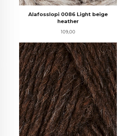
Alafosslopi 0086 Light beige
heather
Pris
109,00