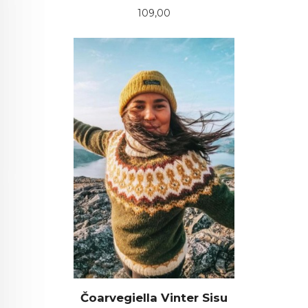
Pris
109,00
Čoarvegiella Vinter Sisu