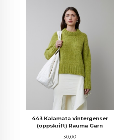
443 Kalamata vintergenser
(oppskrift) Rauma Garn
Pris
30,00