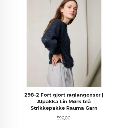
298-2 Fort gjort raglangenser |
Alpakka Lin Mørk blå
Strikkepakke Rauma Garn
Pris
596,00