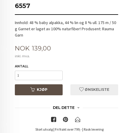
6557
Innhold: 48 % baby alpakka, 44 % lin og 8 % ull. 175 m / 50
g Garnet er laget av 100% naturfiber! Produsent: Rauma
Garn
Pris
NOK
139,00
inkl. mva.
ANTALL
KJØP
ØNSKELISTE
DEL DETTE
Stort utvalg | Fri frakt over 799,- | Rask levering