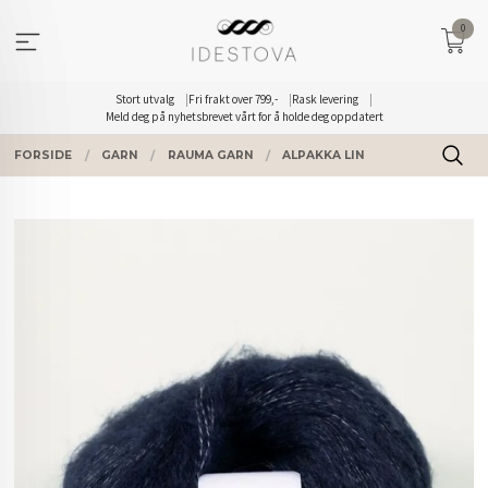
Gå
0
til
innholdet
Stort utvalg
Fri frakt over 799,-
Rask levering
Meld deg på nyhetsbrevet vårt for å holde deg oppdatert
FORSIDE
GARN
RAUMA GARN
ALPAKKA LIN