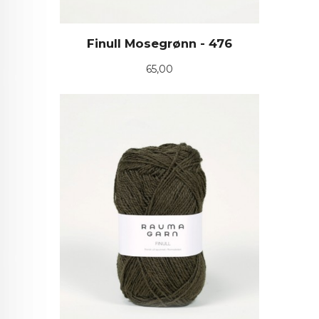
Finull Mosegrønn - 476
Pris
65,00