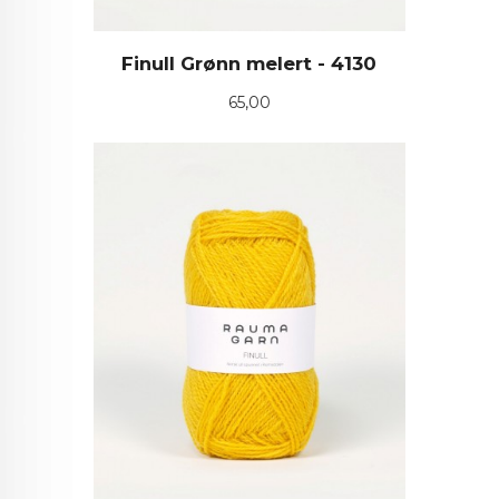
Finull Grønn melert - 4130
Pris
65,00