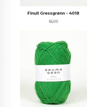
Finull Gressgrønn - 4018
Pris
65,00