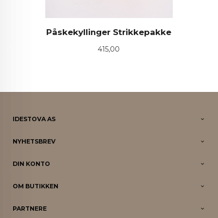
Påskekyllinger Strikkepakke
Pris
415,00
IDESTOVA AS
NYHETSBREV
DIN KONTO
OM BUTIKKEN
PARTNERE