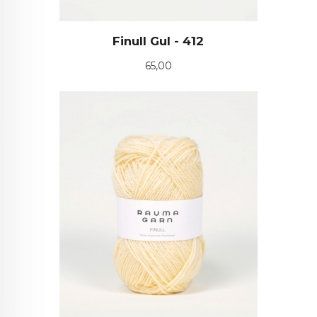
Finull Gul - 412
Pris
65,00