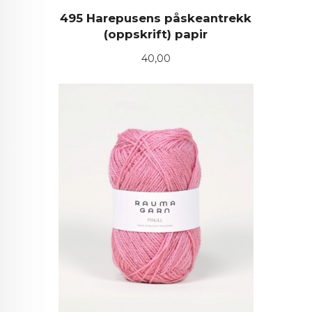
495 Harepusens påskeantrekk
(oppskrift) papir
Pris
40,00