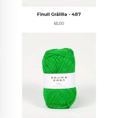
Finull Grålilla - 487
Pris
65,00