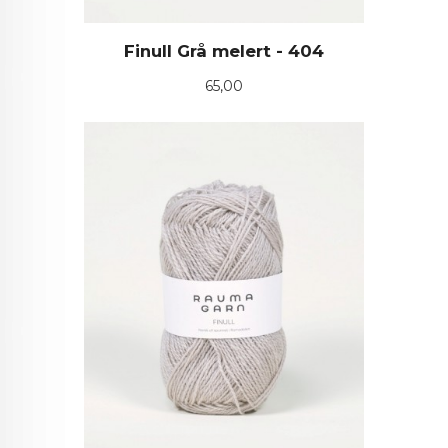
Finull Grå melert - 404
Pris
65,00