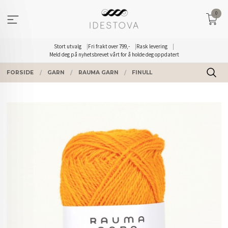
Gå
0
til
innholdet
Stort utvalg
Fri frakt over 799,-
Rask levering
Meld deg på nyhetsbrevet vårt for å holde deg oppdatert
FORSIDE
GARN
RAUMA GARN
FINULL