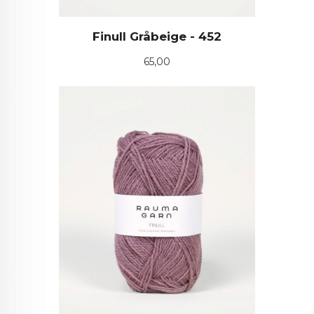
Finull Gråbeige - 452
Pris
65,00