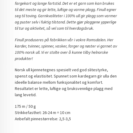
fargekart og lange fartstid. Det er et garn som kan brukes
til det meste og gir lette, luftige og varme plagg. Finull egner
seg til toving. Garnkvaliteter i 100% ull gir plagg som varmer
og puster selv i fuktig tilstand. Dette gjør plaggene ypperlige
til tur og aktivitet, så vel som til hverdagsbruk.
Finull produseres på fabrikken vår i vakre Romsdalen. Her
karder, tvinner, spinner, vasker, farger og nøster vi garnet av
100% norsk ull. Vi er stolte over å kunne tilby helnorske
produkter!
Norsk ull kjennetegnes spesielt ved god slitestyrke,
spenst og elastisitet. Spunnet som kardegarn gir ulla den
ideelle balanse mellom funksjonalitet og komfort.
Resultatet er lette, luftige og bruksvennlige plagg med
lang levetid.
175 m / 50 g
Strikkefasthet: 26-24 m = 10 cm
Anbefalt pinnestørrelse: 2,5-3,5