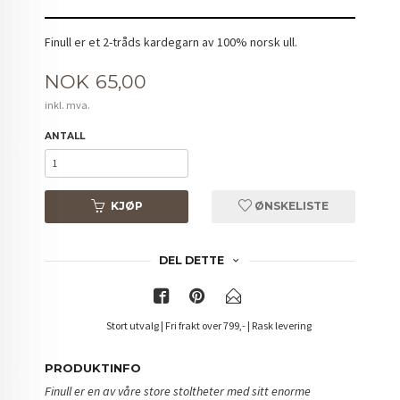
Finull er et 2-tråds kardegarn av 100% norsk ull.
Pris
NOK
65,00
inkl. mva.
ANTALL
KJØP
ØNSKELISTE
DEL DETTE
Stort utvalg | Fri frakt over 799,- | Rask levering
PRODUKTINFO
Finull er en av våre store stoltheter med sitt enorme