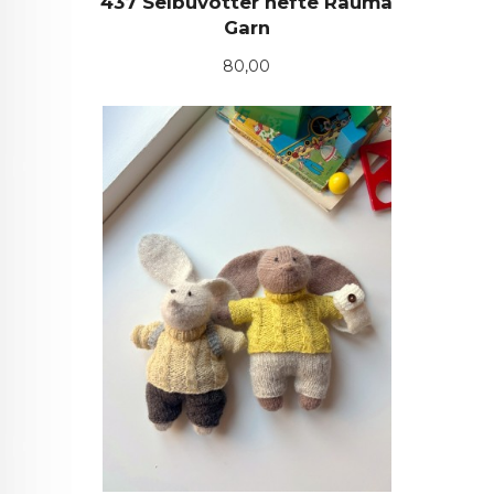
437 Selbuvotter hefte Rauma
Garn
Pris
80,00