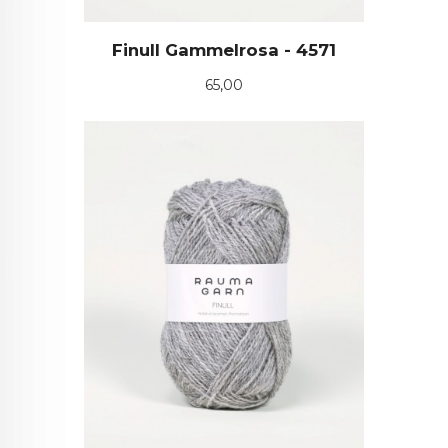
Finull Gammelrosa - 4571
Pris
65,00