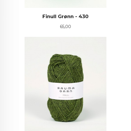
Finull Grønn - 430
Pris
65,00