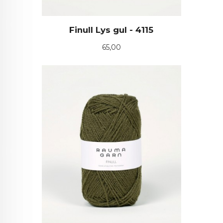
Finull Lys gul - 4115
Pris
65,00