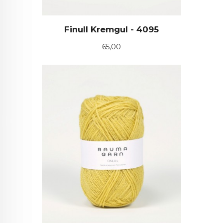
Finull Kremgul - 4095
Pris
65,00