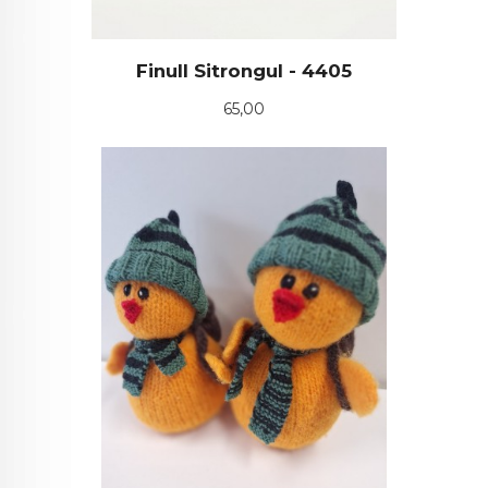
Finull Sitrongul - 4405
Pris
65,00