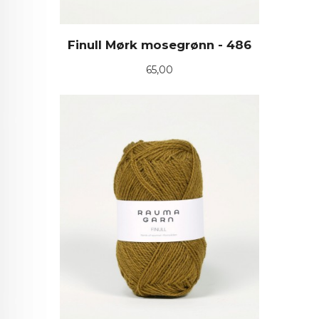
Finull Mørk mosegrønn - 486
Pris
65,00