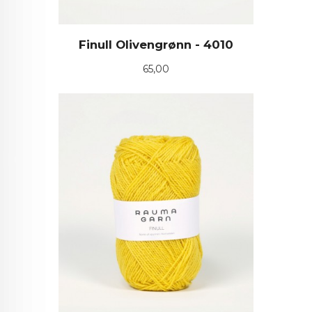
Finull Olivengrønn - 4010
Pris
65,00