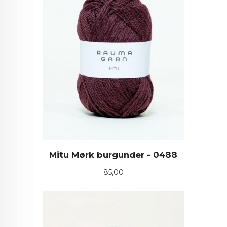
Mitu Mørk burgunder - 0488
Pris
85,00