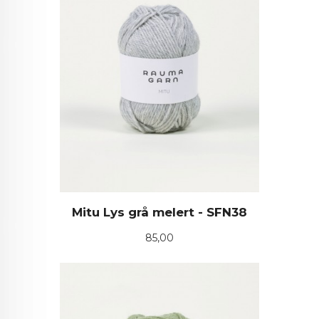
Mitu Lys grå melert - SFN38
Pris
85,00