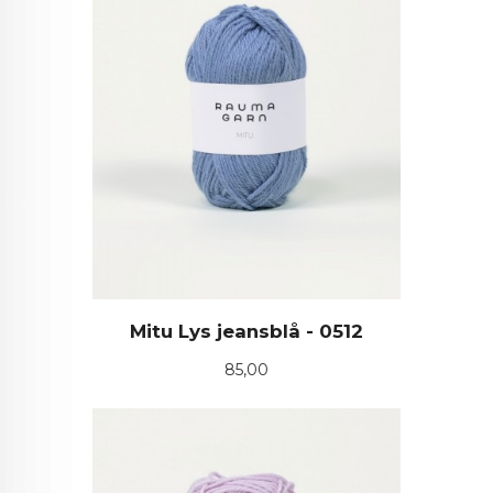
Mitu Lys jeansblå - 0512
Pris
85,00