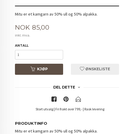
Mitu er et kamgarn av 50% ull og 50% alpakka.
Pris
NOK
85,00
inkl. mva.
ANTALL
KJØP
ØNSKELISTE
DEL DETTE
Stort utvalg | Fri frakt over 799,- | Rask levering
PRODUKTINFO
Mitu er et kamgarn av 50% ull og 50% alpakka.