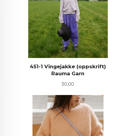
451-1 Vingejakke (oppskrift)
Rauma Garn
Pris
30,00