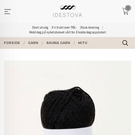
Gå
0
til
innholdet
Stort utvalg
Fri frakt over 799,-
Rask levering
Meld deg på nyhetsbrevet vårt for å holde deg oppdatert
FORSIDE
GARN
RAUMA GARN
MITU