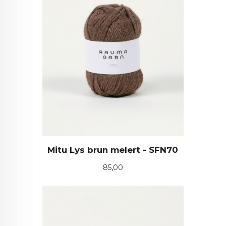
Mitu Lys brun melert - SFN70
Pris
85,00