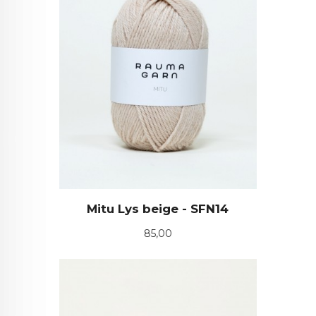
Mitu Lys beige - SFN14
Pris
85,00