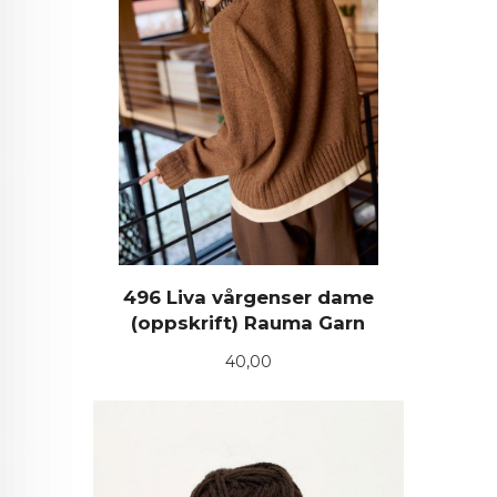
496 Liva vårgenser dame
(oppskrift) Rauma Garn
Pris
40,00