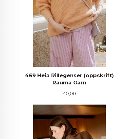
469 Heia Rillegenser (oppskrift)
Rauma Garn
Pris
40,00