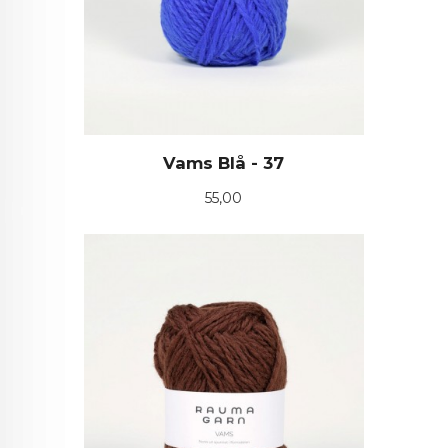
Vams Blå - 37
Pris
55,00