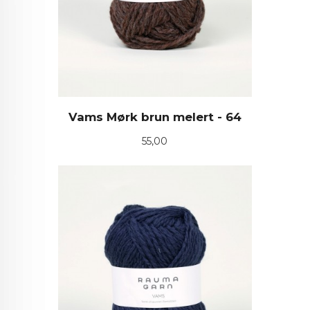
Vams Mørk brun melert - 64
Pris
55,00