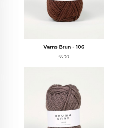
Vams Brun - 106
Pris
55,00