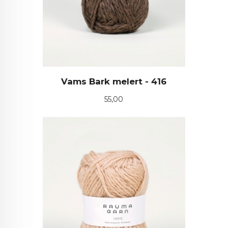
Vams Bark melert - 416
Pris
55,00