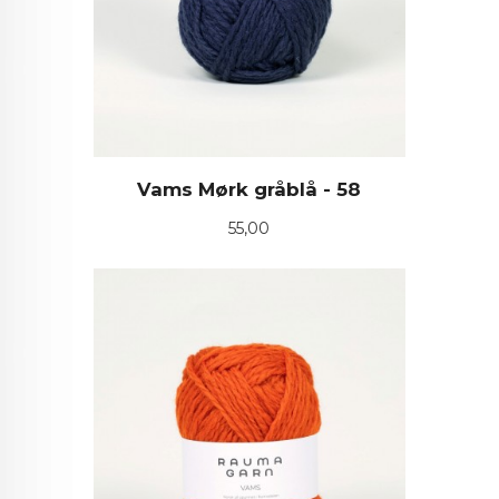
Vams Mørk gråblå - 58
Pris
55,00