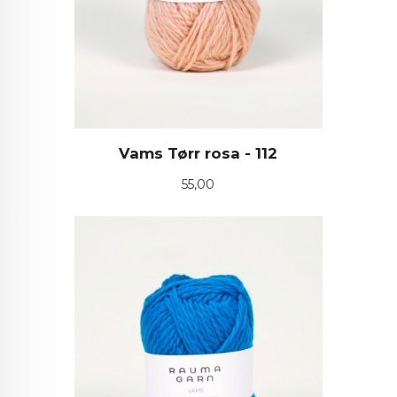
Vams Tørr rosa - 112
Pris
55,00