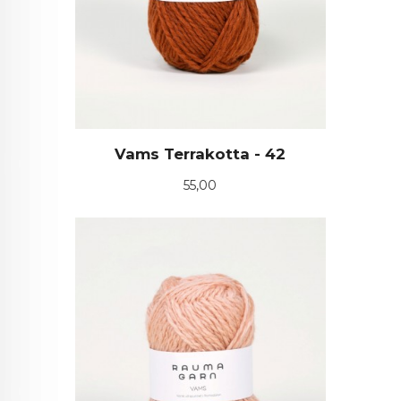
Vams Terrakotta - 42
Pris
55,00