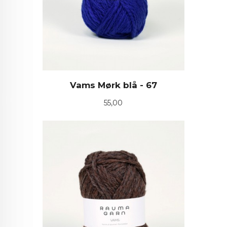
Vams Mørk blå - 67
Pris
55,00