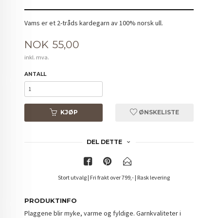
Vams er et 2-tråds kardegarn av 100% norsk ull.
Pris
NOK
55,00
inkl. mva.
ANTALL
KJØP
ØNSKELISTE
DEL DETTE
Stort utvalg | Fri frakt over 799,- | Rask levering
PRODUKTINFO
Plaggene blir myke, varme og fyldige. Garnkvaliteter i