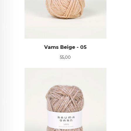
Vams Beige - 05
Pris
55,00