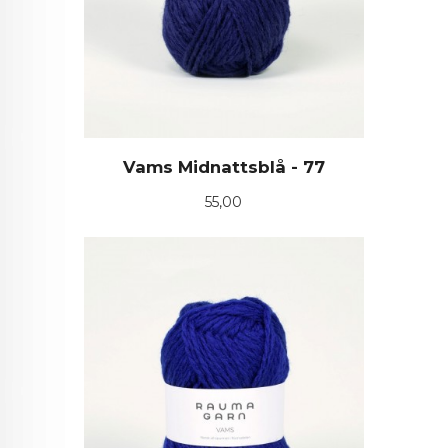
Vams Midnattsblå - 77
Pris
55,00