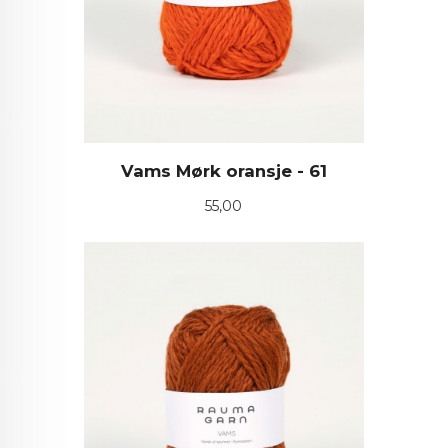
Vams Mørk oransje - 61
Pris
55,00