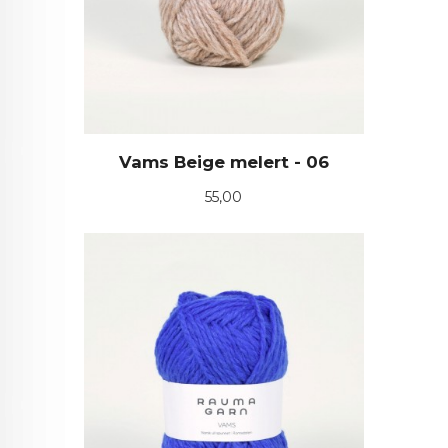
Vams Beige melert - 06
Pris
55,00