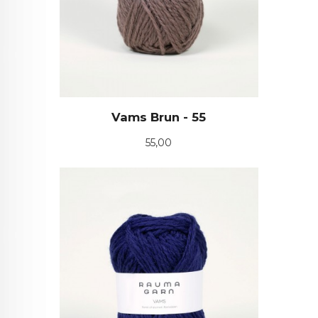
Vams Brun - 55
Pris
55,00