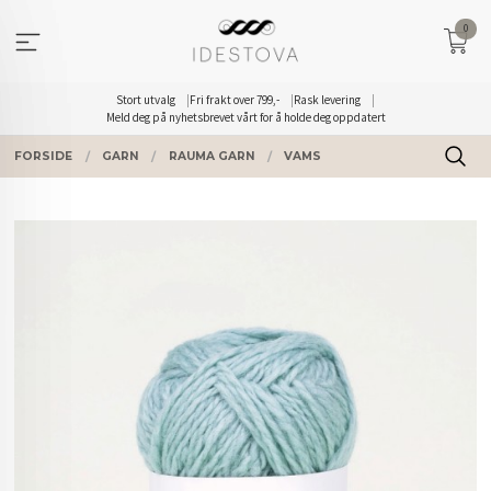
Gå
0
til
innholdet
Stort utvalg
Fri frakt over 799,-
Rask levering
Meld deg på nyhetsbrevet vårt for å holde deg oppdatert
FORSIDE
GARN
RAUMA GARN
VAMS