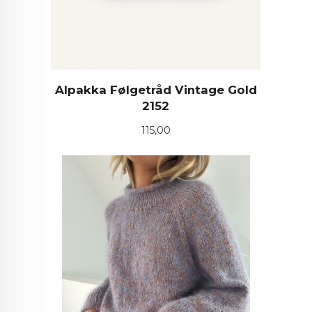
Alpakka Følgetråd Vintage Gold
2152
Pris
115,00