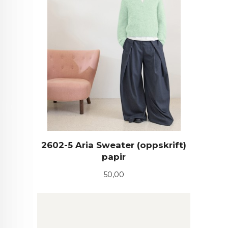
2602-5 Aria Sweater (oppskrift)
papir
Pris
50,00