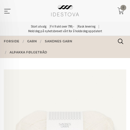
Gå
0
til
innholdet
Stort utvalg
Fri frakt over 799,-
Rask levering
Meld deg på nyhetsbrevet vårt for å holde deg oppdatert
FORSIDE
GARN
SANDNES GARN
ALPAKKA FØLGETRÅD