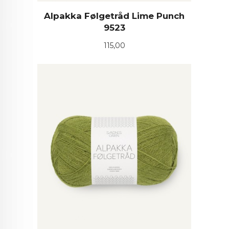
Alpakka Følgetråd Lime Punch
9523
Pris
115,00