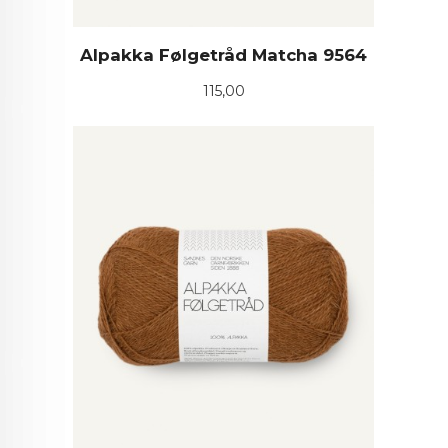
Alpakka Følgetråd Matcha 9564
Pris
115,00