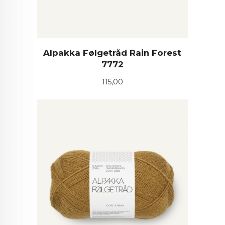
Alpakka Følgetråd Rain Forest
7772
Pris
115,00