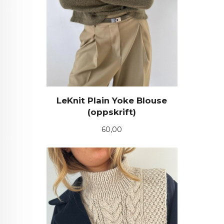
LeKnit Plain Yoke Blouse
(oppskrift)
Pris
60,00