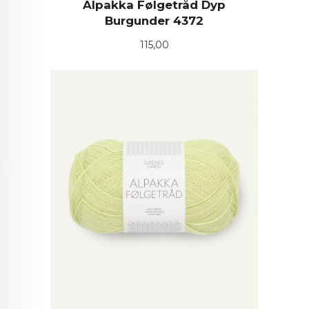
Alpakka Følgetråd Dyp
Burgunder 4372
Pris
115,00