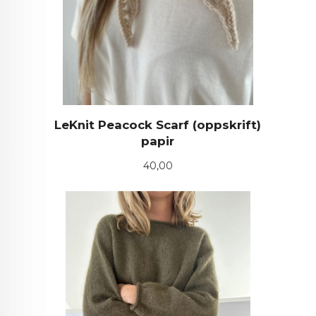
LeKnit Peacock Scarf (oppskrift)
papir
Pris
40,00