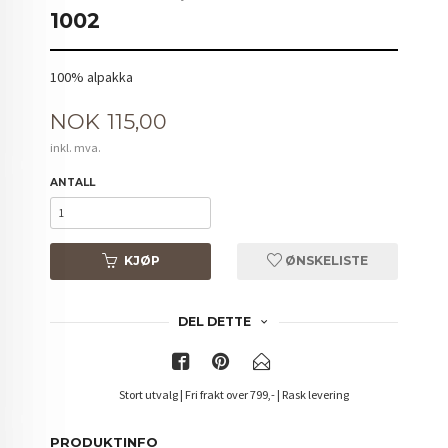
1002
100% alpakka
Pris
NOK
115,00
inkl. mva.
ANTALL
KJØP
ØNSKELISTE
DEL DETTE
Stort utvalg | Fri frakt over 799,- | Rask levering
PRODUKTINFO