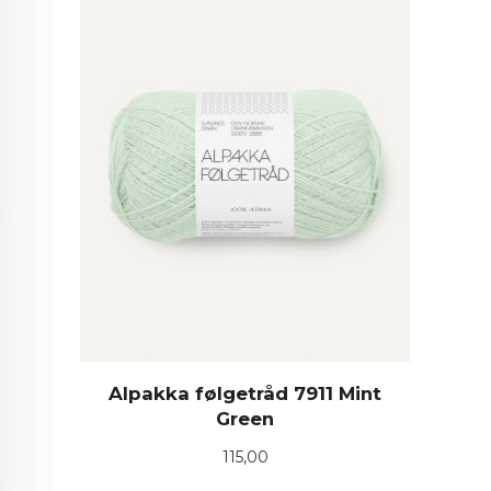
Alpakka følgetråd 7911 Mint
Green
Pris
115,00