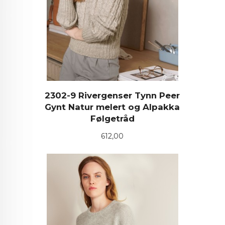
2302-9 Rivergenser Tynn Peer
Gynt Natur melert og Alpakka
Følgetråd
Pris
612,00