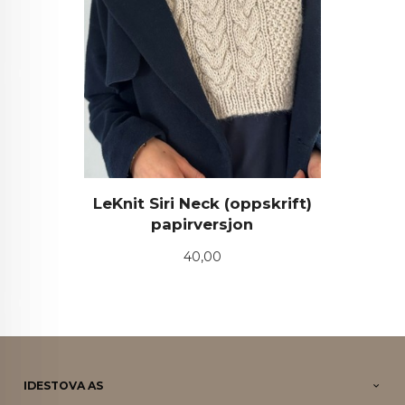
LeKnit Siri Neck (oppskrift)
papirversjon
Pris
40,00
IDESTOVA AS