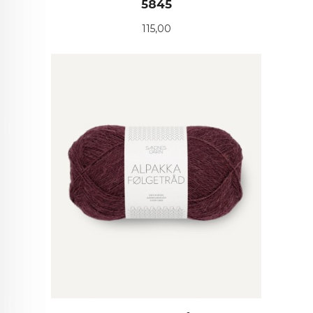
5845
Pris
115,00