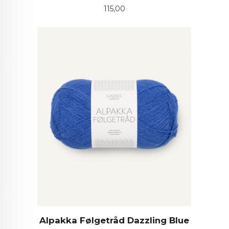
Pris
115,00
Alpakka Følgetråd Dazzling Blue