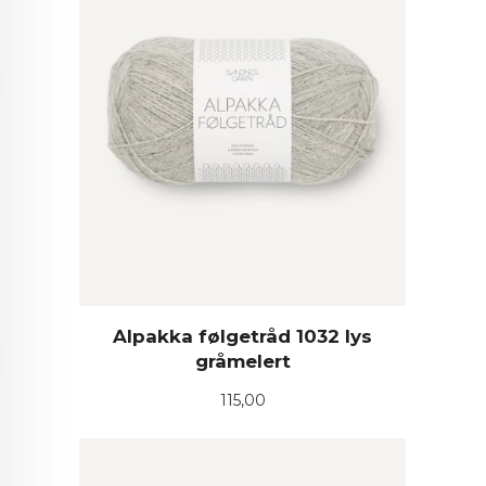
Alpakka følgetråd 1032 lys
gråmelert
Pris
115,00