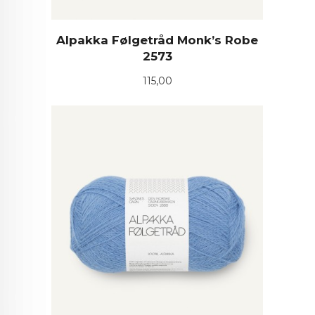
Alpakka Følgetråd Monk’s Robe
2573
Pris
115,00