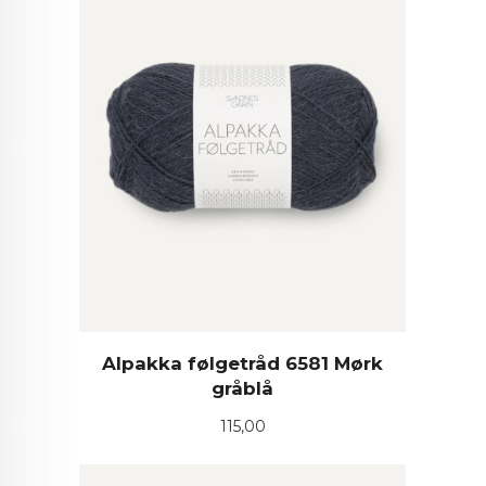
Alpakka følgetråd 6581 Mørk
gråblå
Pris
115,00