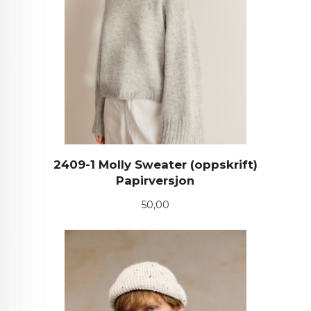
2409-1 Molly Sweater (oppskrift)
Papirversjon
Pris
50,00