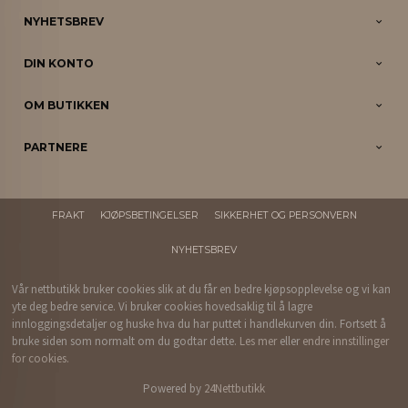
NYHETSBREV
DIN KONTO
OM BUTIKKEN
PARTNERE
FRAKT
KJØPSBETINGELSER
SIKKERHET OG PERSONVERN
NYHETSBREV
Vår nettbutikk bruker cookies slik at du får en bedre kjøpsopplevelse og vi kan
yte deg bedre service. Vi bruker cookies hovedsaklig til å lagre
innloggingsdetaljer og huske hva du har puttet i handlekurven din. Fortsett å
bruke siden som normalt om du godtar dette.
Les mer
eller
endre innstillinger
for cookies.
Powered by
24Nettbutikk