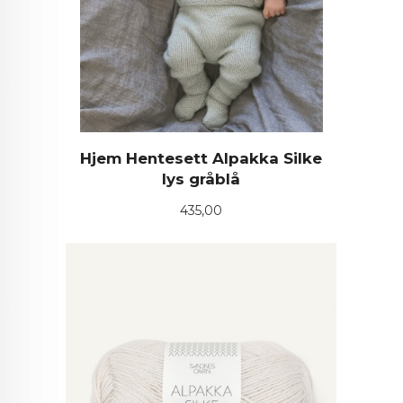
Hjem Hentesett Alpakka Silke
lys gråblå
Pris
435,00