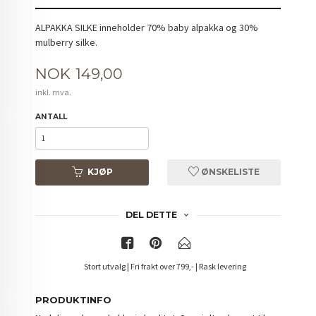
ALPAKKA SILKE inneholder 70% baby alpakka og 30%
mulberry silke.
Pris
NOK
149,00
inkl. mva.
ANTALL
KJØP
ØNSKELISTE
DEL DETTE
Stort utvalg | Fri frakt over 799,- | Rask levering
PRODUKTINFO