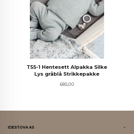
T55-1 Hentesett Alpakka Silke
Lys gråblå Strikkepakke
Pris
685,00
IDESTOVA AS