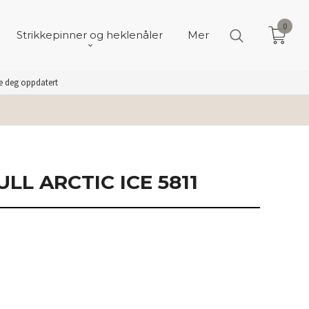
0
Strikkepinner og heklenåler
Mer
de deg oppdatert
LL ARCTIC ICE 5811