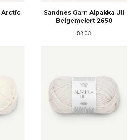
 Arctic
Sandnes Garn Alpakka Ull
Beigemelert 2650
Pris
89,00
KJØP