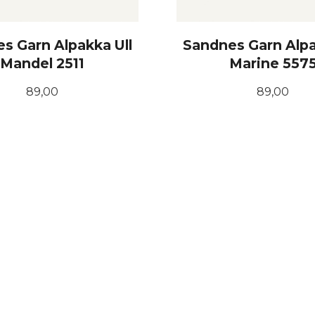
s Garn Alpakka Ull
Sandnes Garn Alpa
Mandel 2511
Marine 557
Pris
Pris
89,00
89,00
KJØP
KJØP