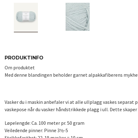
PRODUKTINFO
Om produktet
Med denne blandingen beholder garnet alpakkafiberens mykhet o
Vasker du i maskin anbefaler vi at alle ullplagg vaskes separat
vaskepose når du vasker håndstrikkede plagg i ull. Dette skaper 
Løpelengde: Ca. 100 meter pr. 50 gram
Veiledende pinner: Pinne 3½-5
Strikkefasthet: 22-19 masker = 10 cm