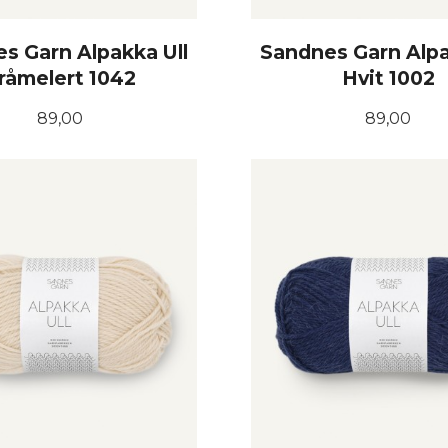
s Garn Alpakka Ull
Sandnes Garn Alpa
råmelert 1042
Hvit 1002
Pris
Pris
89,00
89,00
KJØP
KJØP