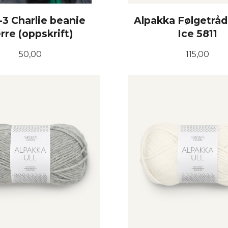
-3 Charlie beanie
Alpakka Følgetråd
rre (oppskrift)
Ice 5811
Pris
Pris
50,00
115,00
KJØP
KJØP