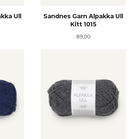
kka Ull
Sandnes Garn Alpakka Ull
Kitt 1015
Pris
89,00
KJØP