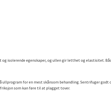
g isolerende egenskaper, og ullen gir letthet og elastisitet. Bå
 på ullprogram for en mest skånsom behandling. Sentrifuger godt o
friksjon som kan føre til at plagget tover.