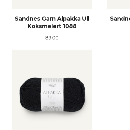
Sandnes Garn Alpakka Ull
Sandne
Koksmelert 1088
Pris
89,00
KJØP