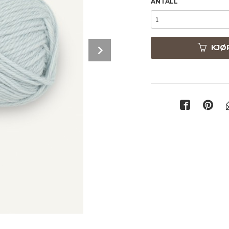
ANTALL
Next
KJØ