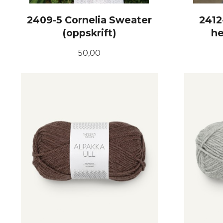
2409-5 Cornelia Sweater
2412
(oppskrift)
he
Pris
50,00
KJØP