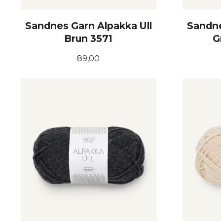
Sandnes Garn Alpakka Ull
Sandne
Brun 3571
G
Pris
89,00
KJØP