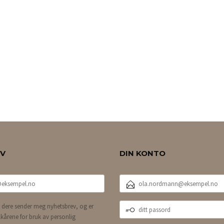
EV
DIN KONTO
E-
POSTADRESSE
DITT
 dere sender meg nyhetsbrev, og er
PASSORD
lkårene for bruk av personlig