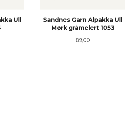
kka Ull
Sandnes Garn Alpakka Ull
5
Mørk gråmelert 1053
Pris
89,00
KJØP