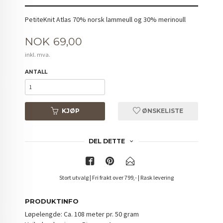
PetiteKnit Atlas 70% norsk lammeull og 30% merinoull
Pris
NOK
69,00
inkl. mva.
ANTALL
KJØP
ØNSKELISTE
DEL DETTE
Stort utvalg | Fri frakt over 799,- | Rask levering
PRODUKTINFO
Løpelengde: Ca. 108 meter pr. 50 gram