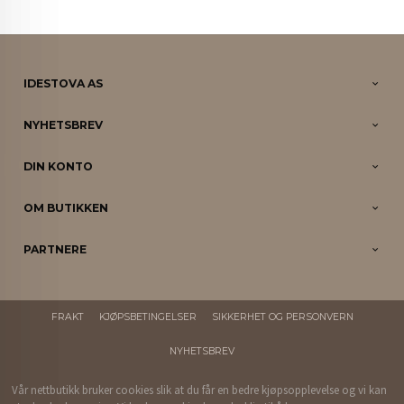
IDESTOVA AS
NYHETSBREV
DIN KONTO
OM BUTIKKEN
PARTNERE
FRAKT
KJØPSBETINGELSER
SIKKERHET OG PERSONVERN
NYHETSBREV
Vår nettbutikk bruker cookies slik at du får en bedre kjøpsopplevelse og vi kan