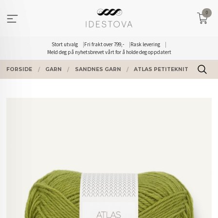
Gå
0
til
innholdet
Stort utvalg
Fri frakt over 799,-
Rask levering
Meld deg på nyhetsbrevet vårt for å holde deg oppdatert
FORSIDE
GARN
SANDNES GARN
ATLAS PETITEKNIT