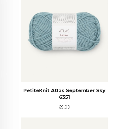
PetiteKnit Atlas September Sky
6351
Pris
69,00