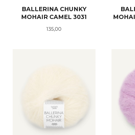
BALLERINA CHUNKY
BAL
MOHAIR CAMEL 3031
MOHAI
Pris
135,00
KJØP