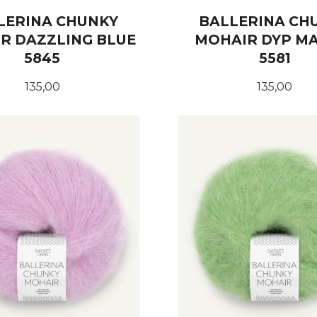
LERINA CHUNKY
BALLERINA CH
R DAZZLING BLUE
MOHAIR DYP M
5845
5581
Pris
Pris
135,00
135,00
KJØP
KJØP