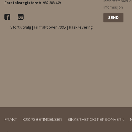
innforstått med vi
Foretaksregisteret:
982 388 449
informasjon
Stort utvalg | Fri frakt over 799,- | Rask levering
FRAKT
KJØPSBETINGELSER
SIKKERHET OG PERSONVERN