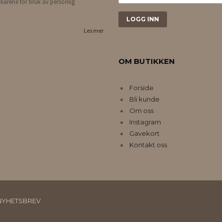
lkårene for bruk av personlig
Les mer
OM BUTIKKEN
Forside
Bli kunde
Om oss
Instagram
Gavekort
Kontakt oss
NYHETSBREV