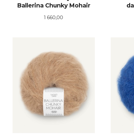
Ballerina Chunky Mohair
da
Pris
1 660,00
LES MER