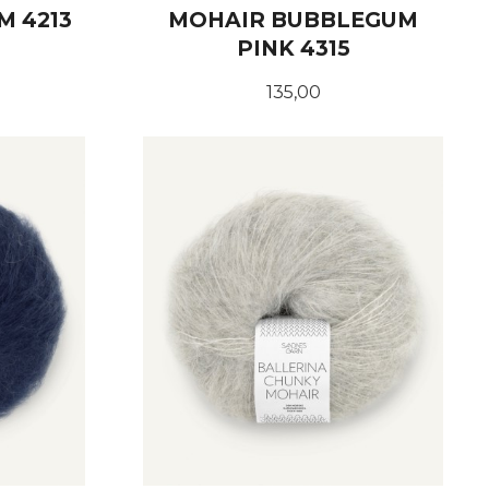
 4213
MOHAIR BUBBLEGUM
PINK 4315
Pris
135,00
KJØP