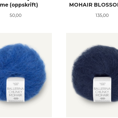
me (oppskrift)
MOHAIR BLOSSOM
Pris
Pris
50,00
135,00
KJØP
KJØP