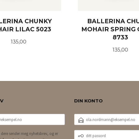
LERINA CHUNKY
BALLERINA CH
AIR LILAC 5023
MOHAIR SPRING 
8733
Pris
135,00
Pris
135,00
KJØP
KJØP
EV
DIN KONTO
E-
POSTADRESSE
DITT
 dere sender meg nyhetsbrev, og er
PASSORD