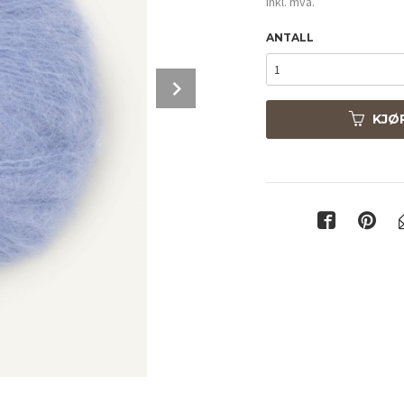
inkl. mva.
ANTALL
Next
KJØ