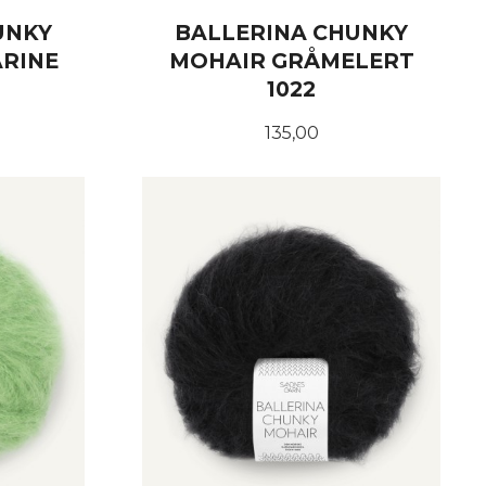
UNKY
BALLERINA CHUNKY
ARINE
MOHAIR GRÅMELERT
1022
Pris
135,00
KJØP