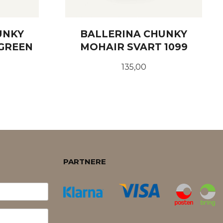
UNKY
BALLERINA CHUNKY
GREEN
MOHAIR SVART 1099
Pris
135,00
KJØP
PARTNERE