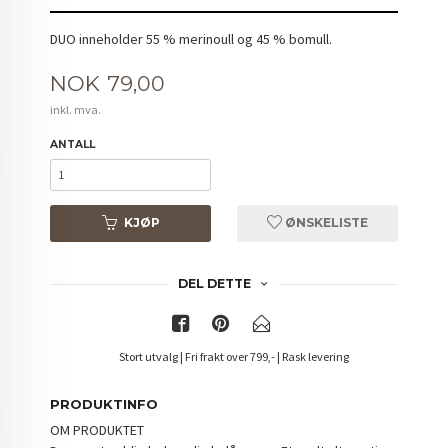
DUO inneholder 55 % merinoull og 45 % bomull.
Pris
NOK
79,00
inkl. mva.
ANTALL
KJØP
ØNSKELISTE
DEL DETTE
Stort utvalg | Fri frakt over 799,- | Rask levering
PRODUKTINFO
OM PRODUKTET