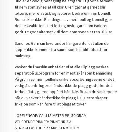
Duo er et veldig behagelig helårsgarn. Et godt alternativ
til dem som synes at ull klør. Ullen gjør at garnet blir
lettere, mer elastisk og isolerer bedre enn ren bomull.
Bomull klør ikke. Blandingen av merinoull og bomull gjør
denne kvaliteten til et lett og mykt garn som isolerer
godt. Et godt alternativ til dem som synes at ren ull klør.
Sandnes Garn sin leverandør har garantert at ullen de
kjøper ikke kommer fra sauer som har blitt utsatt for
mulesing.
Vasker du i maskin anbefaler vi at alle ullplagg vaskes
separat på ullprogram for en mest skånsom behandling.
På grunn av merinoullens unike absorberingsevne er det
viktig å sentrifugere håndstrikkede plagg godt, før det
tørkes flatt, gjerne oppå et håndkle. Bruk aldri vaskepose
når du vasker håndstrikkede plagg i ull. Dette skaper
friksjon som kan føre til at plagget tover.
LØPELENGDE: CA. 115 METER PR. 50 GRAM
VEILEDENDE PINNER: PINNE NR 3½
STRIKKEFASTHET: 22 MASKER = 10 CM