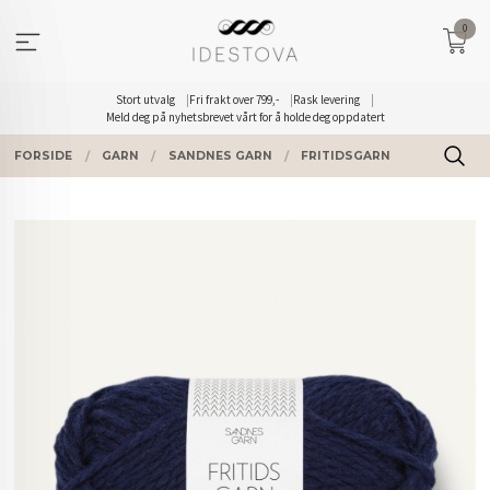
Gå
0
til
innholdet
Stort utvalg
Fri frakt over 799,-
Rask levering
Meld deg på nyhetsbrevet vårt for å holde deg oppdatert
FORSIDE
GARN
SANDNES GARN
FRITIDSGARN