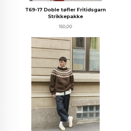
T69-17 Doble tøfler Fritidsgarn
Strikkepakke
Pris
150,00