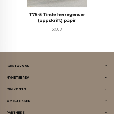
T75-5 Tinde herregenser
(oppskrift) papir
Pris
50,00
IDESTOVA AS
NYHETSBREV
DIN KONTO
OM BUTIKKEN
PARTNERE