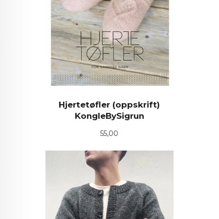
Hjertetøfler (oppskrift)
KongleBySigrun
Pris
55,00