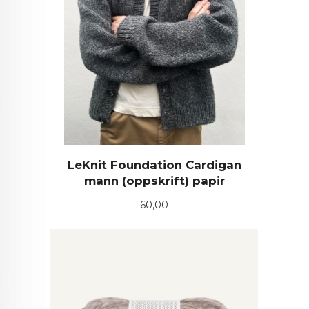
LeKnit Foundation Cardigan
mann (oppskrift) papir
Pris
60,00