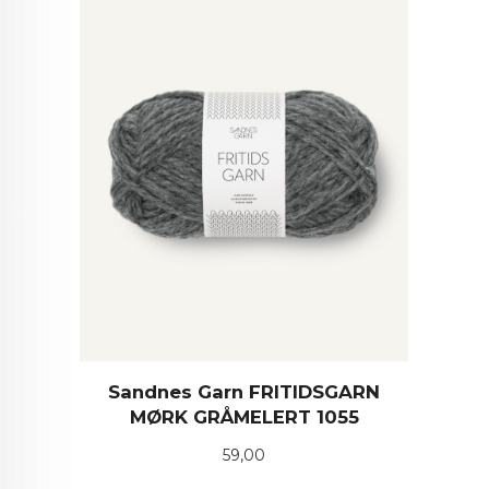
Sandnes Garn FRITIDSGARN
MØRK GRÅMELERT 1055
Pris
59,00