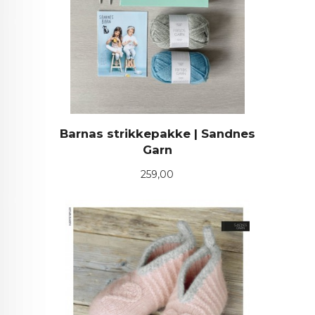
Barnas strikkepakke | Sandnes
Garn
Pris
259,00