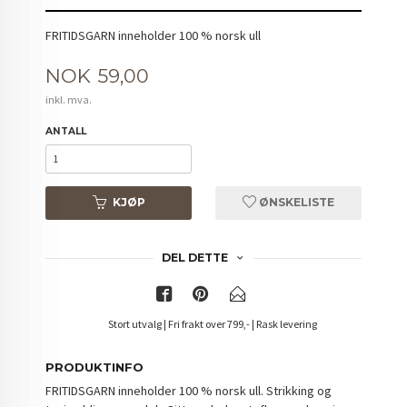
FRITIDSGARN inneholder 100 % norsk ull
Pris
NOK
59,00
inkl. mva.
ANTALL
KJØP
ØNSKELISTE
DEL DETTE
Stort utvalg | Fri frakt over 799,- | Rask levering
PRODUKTINFO
FRITIDSGARN inneholder 100 % norsk ull. Strikking og