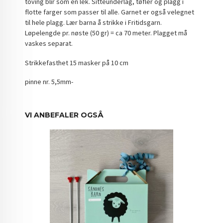
toving blir som en lek. Sitteunderlag, tøfler og plagg i
flotte farger som passer til alle. Garnet er også velegnet
til hele plagg. Lær barna å strikke i Fritidsgarn.
Løpelengde pr. nøste (50 gr) = ca 70 meter. Plagget må
vaskes separat.
Strikkefasthet 15 masker på 10 cm
pinne nr. 5,5mm-
VI ANBEFALER OGSÅ