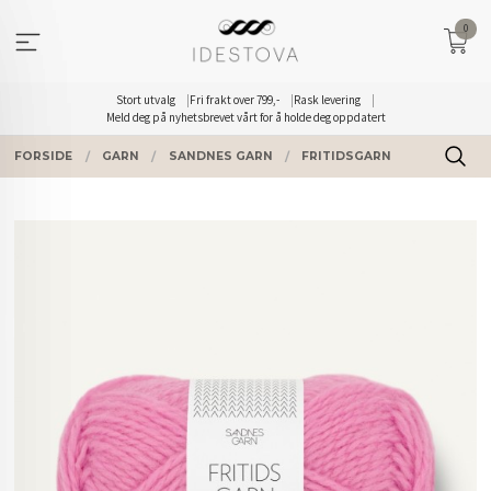
Gå
0
til
innholdet
Stort utvalg
Fri frakt over 799,-
Rask levering
Meld deg på nyhetsbrevet vårt for å holde deg oppdatert
FORSIDE
GARN
SANDNES GARN
FRITIDSGARN