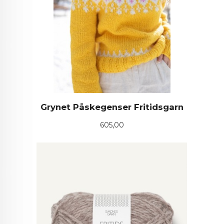
Grynet Påskegenser Fritidsgarn
Pris
605,00