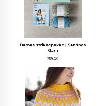
Barnas strikkepakke | Sandnes
Garn
Pris
259,00