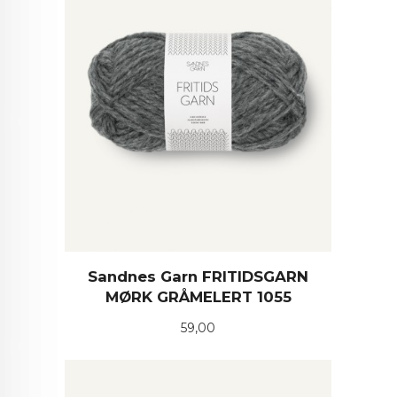
Sandnes Garn FRITIDSGARN
MØRK GRÅMELERT 1055
Pris
59,00