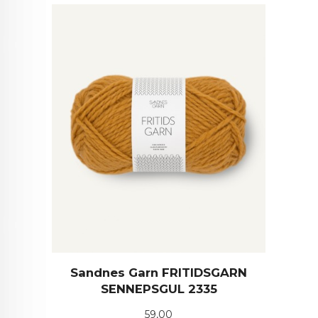
Sandnes Garn FRITIDSGARN
SENNEPSGUL 2335
Pris
59,00