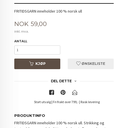
FRITIDSGARN inneholder 100 % norsk ull
Pris
NOK
59,00
inkl. mva.
ANTALL
KJØP
ØNSKELISTE
DEL DETTE
Stort utvalg | Fri frakt over 799,- | Rask levering
PRODUKTINFO
FRITIDSGARN inneholder 100 % norsk ull. Strikking og