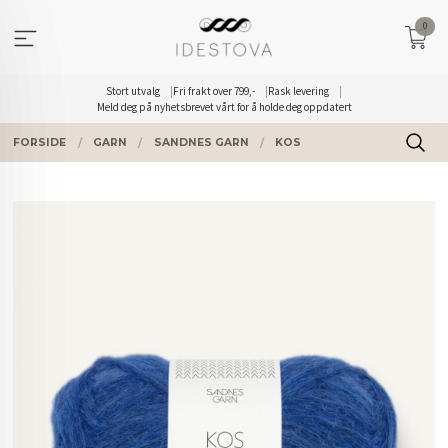
Gå
0
til
innholdet
Stort utvalg
Fri frakt over 799,-
Rask levering
Meld deg på nyhetsbrevet vårt for å holde deg oppdatert
FORSIDE
GARN
SANDNES GARN
KOS