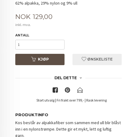
62% alpakka, 29% nylon og 9% ull
Pris
NOK
129,00
inkl. mva.
ANTALL
KJØP
ØNSKELISTE
DEL DETTE
Stort utvalg | Fri frakt over 799,- | Rask levering
PRODUKTINFO
Kos består av alpakkafiber som sammen med ull blir blåst
inn i en nylonstrømpe. Dette gir et mykt, lett og luftig
garn.