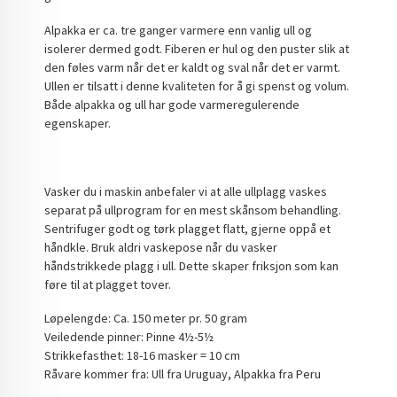
Alpakka er ca. tre ganger varmere enn vanlig ull og
isolerer dermed godt. Fiberen er hul og den puster slik at
den føles varm når det er kaldt og sval når det er varmt.
Ullen er tilsatt i denne kvaliteten for å gi spenst og volum.
Både alpakka og ull har gode varmeregulerende
egenskaper.
Vasker du i maskin anbefaler vi at alle ullplagg vaskes
separat på ullprogram for en mest skånsom behandling.
Sentrifuger godt og tørk plagget flatt, gjerne oppå et
håndkle. Bruk aldri vaskepose når du vasker
håndstrikkede plagg i ull. Dette skaper friksjon som kan
føre til at plagget tover.
Løpelengde: Ca. 150 meter pr. 50 gram
Veiledende pinner: Pinne 4½-5½
Strikkefasthet: 18-16 masker = 10 cm
Råvare kommer fra: Ull fra Uruguay, Alpakka fra Peru