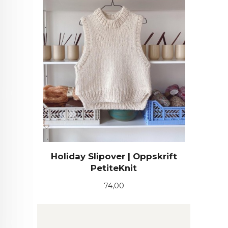
Holiday Slipover | Oppskrift
PetiteKnit
Pris
74,00