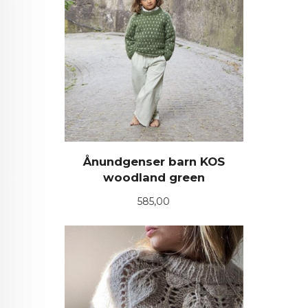
Ånundgenser barn KOS
woodland green
Pris
585,00