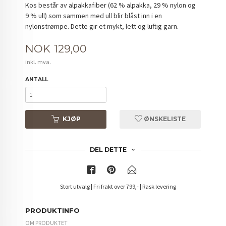
Kos består av alpakkafiber (62 % alpakka, 29 % nylon og
9 % ull) som sammen med ull blir blåst inn i en
nylonstrømpe. Dette gir et mykt, lett og luftig garn.
Pris
NOK
129,00
inkl. mva.
ANTALL
KJØP
ØNSKELISTE
DEL DETTE
Stort utvalg | Fri frakt over 799,- | Rask levering
PRODUKTINFO
OM PRODUKTET