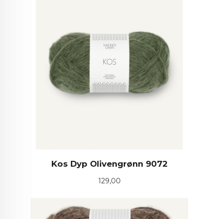
Kos Dyp Olivengrønn 9072
Pris
129,00