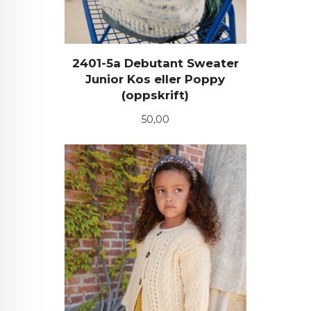
2401-5a Debutant Sweater
Junior Kos eller Poppy
(oppskrift)
Pris
50,00