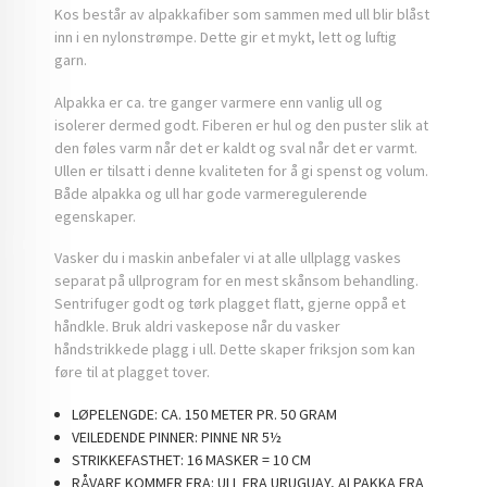
Kos består av alpakkafiber som sammen med ull blir blåst
inn i en nylonstrømpe. Dette gir et mykt, lett og luftig
garn.
Alpakka er ca. tre ganger varmere enn vanlig ull og
isolerer dermed godt. Fiberen er hul og den puster slik at
den føles varm når det er kaldt og sval når det er varmt.
Ullen er tilsatt i denne kvaliteten for å gi spenst og volum.
Både alpakka og ull har gode varmeregulerende
egenskaper.
Vasker du i maskin anbefaler vi at alle ullplagg vaskes
separat på ullprogram for en mest skånsom behandling.
Sentrifuger godt og tørk plagget flatt, gjerne oppå et
håndkle. Bruk aldri vaskepose når du vasker
håndstrikkede plagg i ull. Dette skaper friksjon som kan
føre til at plagget tover.
LØPELENGDE:
CA. 150 METER PR. 50 GRAM
VEILEDENDE PINNER:
PINNE NR 5½
STRIKKEFASTHET:
16 MASKER = 10 CM
RÅVARE KOMMER FRA:
ULL FRA URUGUAY, ALPAKKA FRA