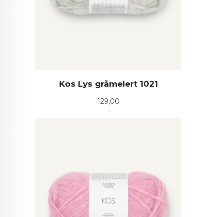
Kos Lys gråmelert 1021
Pris
129,00