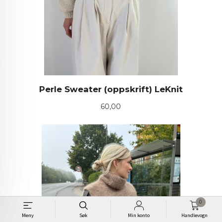
Perle Sweater (oppskrift) LeKnit
Pris
60,00
0
Meny
Søk
Min konto
Handlevogn