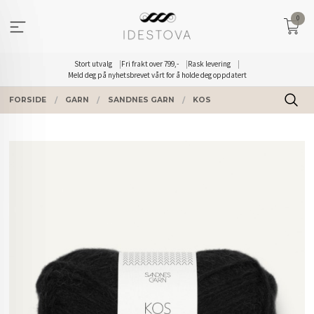
Gå
0
til
innholdet
Stort utvalg
Fri frakt over 799,-
Rask levering
Meld deg på nyhetsbrevet vårt for å holde deg oppdatert
FORSIDE
GARN
SANDNES GARN
KOS