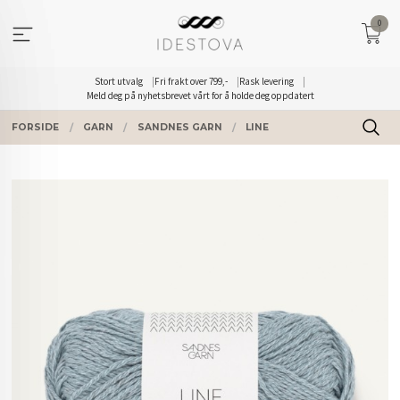
Gå
0
til
innholdet
Stort utvalg
Fri frakt over 799,-
Rask levering
Meld deg på nyhetsbrevet vårt for å holde deg oppdatert
FORSIDE
GARN
SANDNES GARN
LINE