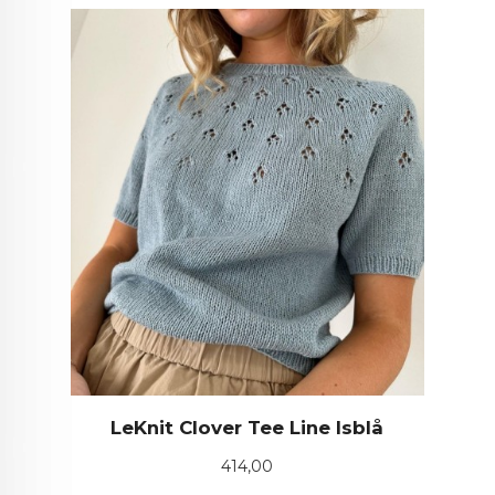
LeKnit Clover Tee Line Isblå
Pris
414,00