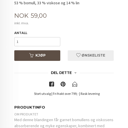
53 % bomull, 33 % viskose og 14 % lin
Pris
NOK
59,00
inkl. mva.
ANTALL
KJØP
ØNSKELISTE
DEL DETTE
Stort utvalg | Fri frakt over 799,- | Rask levering
PRODUKTINFO
OM PRODUKTET
Med denne blandingen får garnet bomullens og viskosens
absorberende og myke egenskaper, kombinert med