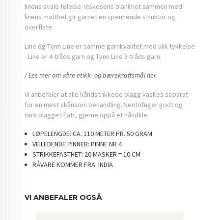
linens svale følelse. Viskosens blankhet sammen med
linens matthet gir garnet en spennende struktur og
overflate.
Line og Tynn Line er samme garnkvalitet med ulik tykkelse
- Line er 4-tråds garn og Tynn Line 3-tråds garn.
/ Les mer om våre etikk- og bærekraftsmål her
Vi anbefaler at alle håndstrikkede plagg vaskes separat
for en mest skånsom behandling. Sentrifuger godt og
tørk plagget flatt, gjerne oppå et håndkle.
LØPELENGDE:
CA. 110 METER PR. 50 GRAM
VEILEDENDE PINNER:
PINNE NR 4
STRIKKEFASTHET:
20 MASKER = 10 CM
RÅVARE KOMMER FRA:
INDIA
VI ANBEFALER OGSÅ